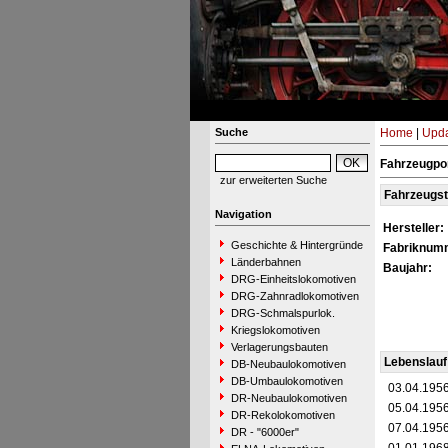
Suche
Home
|
Upda
Fahrzeugpor
zur erweiterten Suche
Fahrzeugs
Navigation
Hersteller:
Geschichte & Hintergründe
Fabriknum
Länderbahnen
Baujahr:
DRG-Einheitslokomotiven
DRG-Zahnradlokomotiven
DRG-Schmalspurlok.
Kriegslokomotiven
Verlagerungsbauten
Lebenslauf
DB-Neubaulokomotiven
DB-Umbaulokomotiven
03.04.195
DR-Neubaulokomotiven
05.04.195
DR-Rekolokomotiven
07.04.195
DR - "6000er"