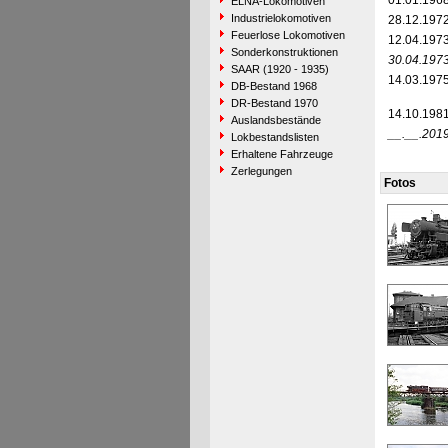
01.01.196
ELNA-Lokomotiven
Industrielokomotiven
28.12.197
Feuerlose Lokomotiven
12.04.197
Sonderkonstruktionen
30.04.197
SAAR (1920 - 1935)
14.03.197
DB-Bestand 1968
DR-Bestand 1970
14.10.198
Auslandsbestände
__.__.201
Lokbestandslisten
Erhaltene Fahrzeuge
Zerlegungen
Fotos