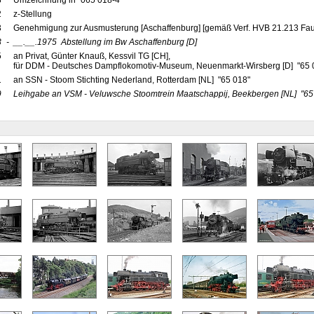
8
Umzeichnung in "065 018-4"
2
z-Stellung
3
Genehmigung zur Ausmusterung [Aschaffenburg] [gemäß Verf. HVB 21.213 Fau
3
-
__.__.1975
Abstellung im Bw Aschaffenburg
[D]
5
an Privat, Günter Knauß, Kessvil TG [CH],
für DDM - Deutsches Dampflokomotiv-Museum, Neuenmarkt-Wirsberg [D] "65 01
1
an SSN - Stoom Stichting Nederland, Rotterdam [NL] "65 018"
9
Leihgabe an VSM - Veluwsche Stoomtrein Maatschappij, Beekbergen
[NL]
"65