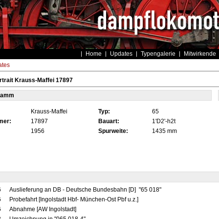
Home
Updates
Typengalerie
Mitwirkende
tes
trait Krauss-Maffei 17897
tamm
Krauss-Maffei
Typ:
65
mer:
17897
Bauart:
1'D2'-h2t
1956
Spurweite:
1435 mm
6
Auslieferung an DB - Deutsche Bundesbahn [D] "65 018"
6
Probefahrt [Ingolstadt Hbf- München-Ost Pbf u.z.]
6
Abnahme [AW Ingolstadt]