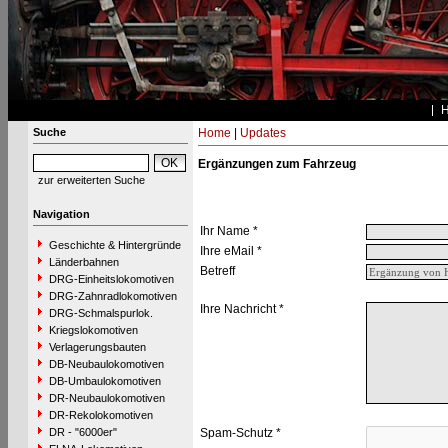
Suche
Home
|
Updates
Ergänzungen zum Fahrzeug
zur erweiterten Suche
Navigation
Ihr Name *
Geschichte & Hintergründe
Ihre eMail *
Länderbahnen
Betreff
DRG-Einheitslokomotiven
DRG-Zahnradlokomotiven
Ihre Nachricht *
DRG-Schmalspurlok.
Kriegslokomotiven
Verlagerungsbauten
DB-Neubaulokomotiven
DB-Umbaulokomotiven
DR-Neubaulokomotiven
DR-Rekolokomotiven
DR - "6000er"
Spam-Schutz *