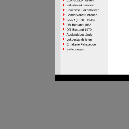
ELNA-Lokomotiven
Industrielokomotiven
Feuerlose Lokomotiven
Sonderkonstruktionen
SAAR (1920 - 1935)
DB-Bestand 1968
DR-Bestand 1970
Auslandsbestände
Lokbestandslisten
Erhaltene Fahrzeuge
Zerlegungen