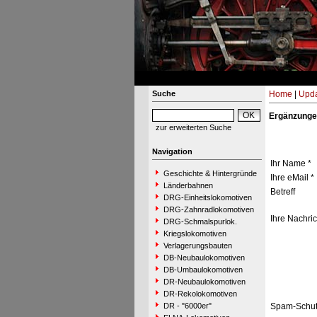
Suche
Home
|
Upda
Ergänzunge
zur erweiterten Suche
Navigation
Ihr Name *
Geschichte & Hintergründe
Ihre eMail *
Länderbahnen
Betreff
DRG-Einheitslokomotiven
DRG-Zahnradlokomotiven
Ihre Nachric
DRG-Schmalspurlok.
Kriegslokomotiven
Verlagerungsbauten
DB-Neubaulokomotiven
DB-Umbaulokomotiven
DR-Neubaulokomotiven
DR-Rekolokomotiven
DR - "6000er"
Spam-Schut