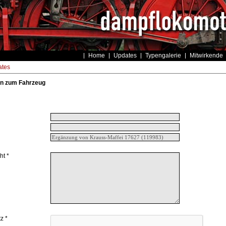
Home
Updates
Typengalerie
Mitwirkende
tes
n zum Fahrzeug
ht *
z *