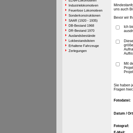
ELNA-Lokomotiven
Mindestanfo
Industrielokomotiven
uns auch Bi
Feuerlose Lokomotiven
Sonderkonstruktionen
Bevor wir I
SAAR (1920 - 1935)
DB-Bestand 1968
Ich b
DR-Bestand 1970
ausdr
Auslandsbestände
Lokbestandslisten
Diese
größe
Erhaltene Fahrzeuge
Aufn
Zerlegungen
Aufli
Mit d
Proje
Proje
Sie haben j
Fragen hier
Fotodatei:
Datum / Ort
Fotograf:
E-Mail: