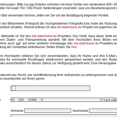
rderungen: Bitte nur jpg-Dateien schicken mit einer Größe von mindestens 800 / 6
lder mit exakt 750 / 500 Pixeln Seitenlängen zusenden, was uns Bearbeitungszeit 
hr Bild verwenden können, bitten wir Sie um die Bestätigung folgender Punkte:
in der Bildurheber (Fotograf) der hochgeladenen Fotografie bzw. habe die Nutzun
ücklich erhalten. Hiermit befreie ich das
lok-datenbank.de
-Projekt von jeglichen A
 Webseite ist Teil des
lok-datenbank.de
-Projektes. Das heißt, dass diese Seite ei
ren Daten- und Fotosammlung darstellt. Mit dem Hochladen Ihres Bildes erk
ahme auch ggf. auf einer anderen Homepage des
lok-datenbank.de
-Projektes j
stung der momentan betriebenen Seiten finden Sie
hier
.
em Hochladen erklären Sie sich einverstanden, dass Ihr Name und Ihre E-Mail
ktes für eventuelle Rückfragen elektronisch gespeichert werden und den Red
ktes ausschließlich für diesen Zweck zur Verfügung gestellt wird. Eine Herausgabe an
ederzeit das Recht, der Veröffentlichung Ihrer Aufnahmen zu widersprechen und di
zu beantworten wir Ihnen gerne.
:
Vorname
Nachname