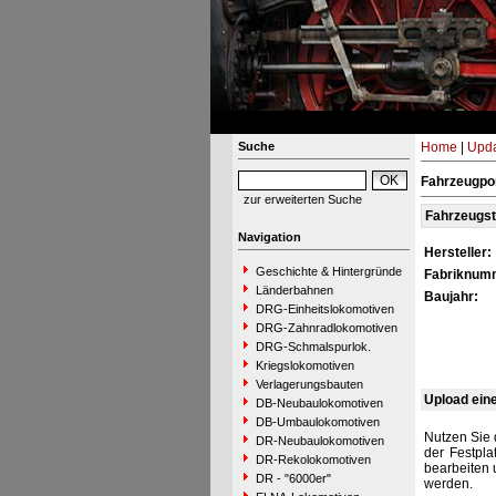
Suche
Home
|
Upda
Fahrzeugpor
zur erweiterten Suche
Fahrzeugs
Navigation
Hersteller:
Geschichte & Hintergründe
Fabriknum
Länderbahnen
Baujahr:
DRG-Einheitslokomotiven
DRG-Zahnradlokomotiven
DRG-Schmalspurlok.
Kriegslokomotiven
Verlagerungsbauten
Upload ein
DB-Neubaulokomotiven
DB-Umbaulokomotiven
Nutzen Sie 
DR-Neubaulokomotiven
der Festpla
DR-Rekolokomotiven
bearbeiten 
DR - "6000er"
werden.