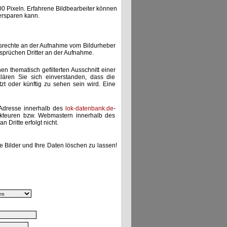
00 Pixeln. Erfahrene Bildbearbeiter können
ersparen kann.
gsrechte an der Aufnahme vom Bildurheber
nsprüchen Dritter an der Aufnahme.
nen thematisch gefilterten Ausschnitt einer
lären Sie sich einverstanden, dass die
etzt oder künftig zu sehen sein wird. Eine
-Adresse innerhalb des
lok-datenbank.de
-
akteuren bzw. Webmastern innerhalb des
 Dritte erfolgt nicht.
e Bilder und Ihre Daten löschen zu lassen!