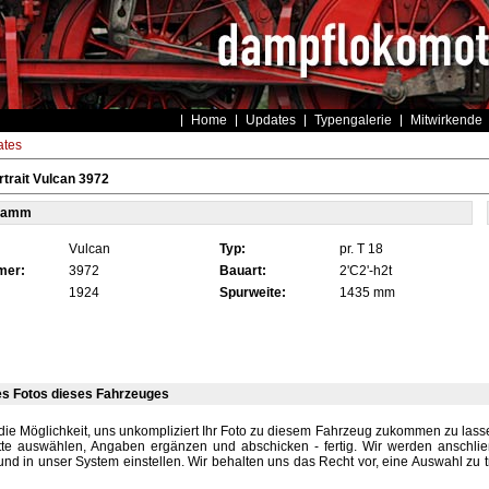
Home
Updates
Typengalerie
Mitwirkende
tes
trait Vulcan 3972
tamm
Vulcan
Typ:
pr. T 18
mer:
3972
Bauart:
2'C2'-h2t
1924
Spurweite:
1435 mm
es Fotos dieses Fahrzeuges
die Möglichkeit, uns unkompliziert Ihr Foto zu diesem Fahrzeug zukommen zu lassen
tte auswählen, Angaben ergänzen und abschicken - fertig. Wir werden anschli
und in unser System einstellen. Wir behalten uns das Recht vor, eine Auswahl zu t