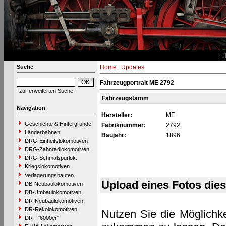
Suche
Home
|
Updates
Fahrzeugportrait ME 2792
zur erweiterten Suche
Fahrzeugstamm
Navigation
Hersteller:
ME
Geschichte & Hintergründe
Fabriknummer:
2792
Länderbahnen
Baujahr:
1896
DRG-Einheitslokomotiven
DRG-Zahnradlokomotiven
DRG-Schmalspurlok.
Kriegslokomotiven
Verlagerungsbauten
Upload eines Fotos die
DB-Neubaulokomotiven
DB-Umbaulokomotiven
DR-Neubaulokomotiven
DR-Rekolokomotiven
Nutzen Sie die Möglichke
DR - "6000er"