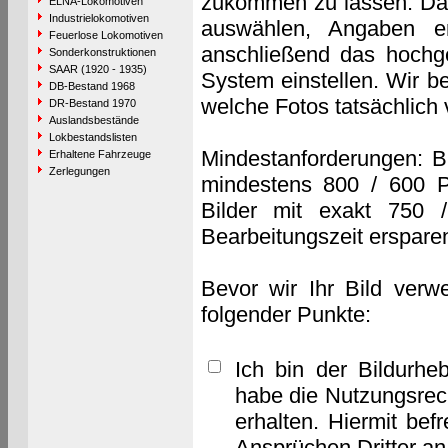
zukommen zu lassen. Das 
ELNA-Lokomotiven
Industrielokomotiven
auswählen, Angaben e
Feuerlose Lokomotiven
anschließend das hochge
Sonderkonstruktionen
SAAR (1920 - 1935)
System einstellen. Wir b
DB-Bestand 1968
welche Fotos tatsächlich
DR-Bestand 1970
Auslandsbestände
Lokbestandslisten
Mindestanforderungen: B
Erhaltene Fahrzeuge
Zerlegungen
mindestens 800 / 600 P
Bilder mit exakt 750 
Bearbeitungszeit erspare
Bevor wir Ihr Bild verw
folgender Punkte:
Ich bin der Bildurhe
habe die Nutzungsrec
erhalten. Hiermit bef
Ansprüchen Dritter a