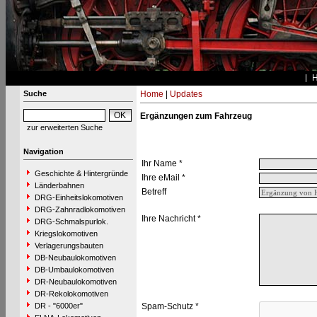
Suche
Home
|
Updates
Ergänzungen zum Fahrzeug
zur erweiterten Suche
Navigation
Ihr Name *
Geschichte & Hintergründe
Ihre eMail *
Länderbahnen
Betreff
DRG-Einheitslokomotiven
DRG-Zahnradlokomotiven
Ihre Nachricht *
DRG-Schmalspurlok.
Kriegslokomotiven
Verlagerungsbauten
DB-Neubaulokomotiven
DB-Umbaulokomotiven
DR-Neubaulokomotiven
DR-Rekolokomotiven
DR - "6000er"
Spam-Schutz *