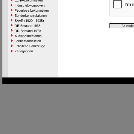
ELNA-Lokomotiven
Industrielokomotiven
Feuerlose Lokomotiven
Sonderkonstruktionen
SAAR (1920 - 1935)
DB-Bestand 1968
DR-Bestand 1970
Auslandsbestände
Lokbestandslisten
Erhaltene Fahrzeuge
Zerlegungen