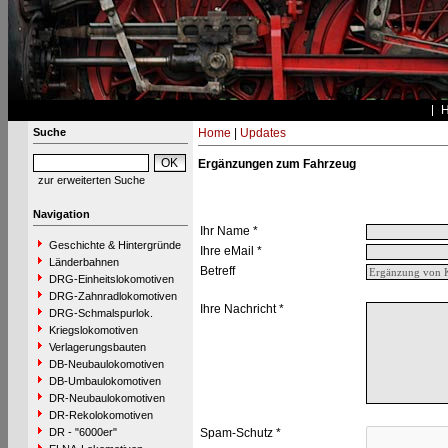
Suche
Home
|
Updates
Ergänzungen zum Fahrzeug
zur erweiterten Suche
Navigation
Ihr Name *
Geschichte & Hintergründe
Ihre eMail *
Länderbahnen
Betreff
DRG-Einheitslokomotiven
DRG-Zahnradlokomotiven
Ihre Nachricht *
DRG-Schmalspurlok.
Kriegslokomotiven
Verlagerungsbauten
DB-Neubaulokomotiven
DB-Umbaulokomotiven
DR-Neubaulokomotiven
DR-Rekolokomotiven
DR - "6000er"
Spam-Schutz *