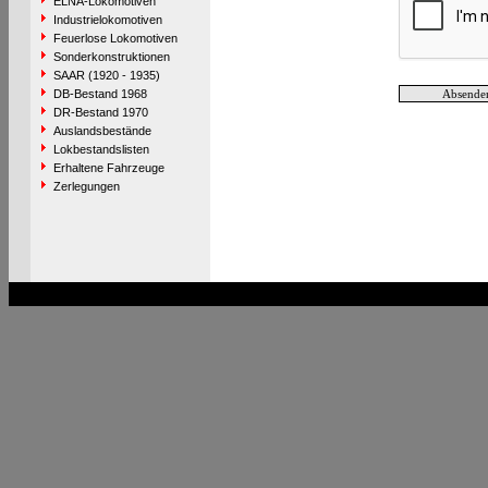
ELNA-Lokomotiven
Industrielokomotiven
Feuerlose Lokomotiven
Sonderkonstruktionen
SAAR (1920 - 1935)
DB-Bestand 1968
DR-Bestand 1970
Auslandsbestände
Lokbestandslisten
Erhaltene Fahrzeuge
Zerlegungen