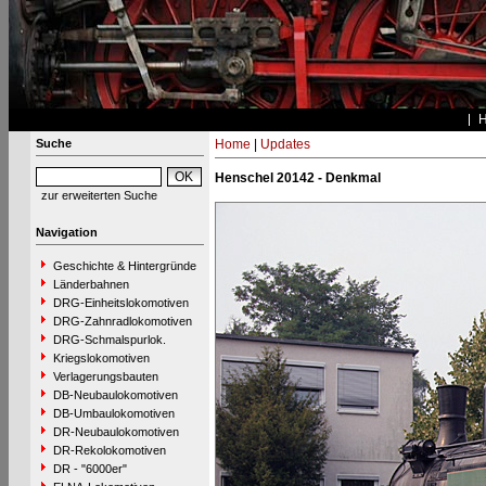
Suche
Home
|
Updates
Henschel 20142 - Denkmal
zur erweiterten Suche
Navigation
Geschichte & Hintergründe
Länderbahnen
DRG-Einheitslokomotiven
DRG-Zahnradlokomotiven
DRG-Schmalspurlok.
Kriegslokomotiven
Verlagerungsbauten
DB-Neubaulokomotiven
DB-Umbaulokomotiven
DR-Neubaulokomotiven
DR-Rekolokomotiven
DR - "6000er"