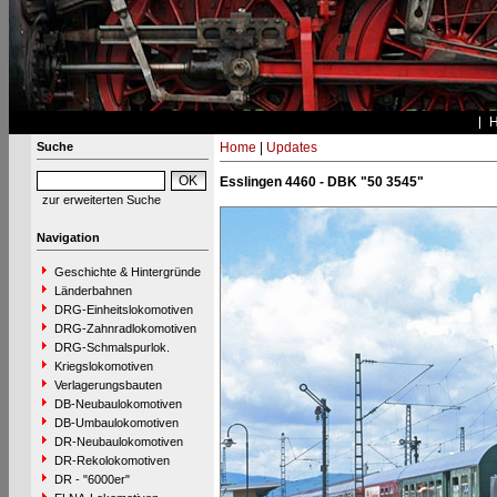
Suche
Home
|
Updates
Esslingen 4460 - DBK "50 3545"
zur erweiterten Suche
Navigation
Geschichte & Hintergründe
Länderbahnen
DRG-Einheitslokomotiven
DRG-Zahnradlokomotiven
DRG-Schmalspurlok.
Kriegslokomotiven
Verlagerungsbauten
DB-Neubaulokomotiven
DB-Umbaulokomotiven
DR-Neubaulokomotiven
DR-Rekolokomotiven
DR - "6000er"