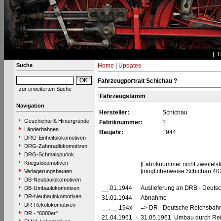
Suche
Home
|
Updates
Fahrzeugportrait Schichau ?
zur erweiterten Suche
Fahrzeugstamm
Navigation
Hersteller:
Schichau
Geschichte & Hintergründe
Fabriknummer:
?
Länderbahnen
Baujahr:
1944
DRG-Einheitslokomotiven
DRG-Zahnradlokomotiven
DRG-Schmalspurlok.
Kriegslokomotiven
[Fabriknummer nicht zweifelsfr
[möglicherweise Schichau 40
Verlagerungsbauten
DB-Neubaulokomotiven
__.01.1944
Auslieferung an DRB - Deuts
DB-Umbaulokomotiven
DR-Neubaulokomotiven
31.01.1944
Abnahme
DR-Rekolokomotiven
__.__.194x
=> DR - Deutsche Reichsbahn
DR - "6000er"
21.04.1961
-
31.05.1961 Umbau durch Rei