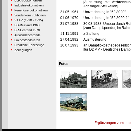
ELNA-Lokomotiven
[Ausrüstung mit Verbrennu
Industrielokomotiven
Achslager-Stellkeilen]
Feuerlose Lokomotiven
31.05.1961
Umzeichnung in "52 8020"
Sonderkonstruktionen
01.06.1970
Umzeichnung in "52 8020-1"
SAAR (1920 - 1935)
21.07.1988
-
30.08.1988 Umbau durch Re
DB-Bestand 1968
[zum Dampfspender, im Rahm
DR-Bestand 1970
21.11.1991
z-Stellung
Auslandsbestände
27.04.1992
Ausmusterung
Lokbestandslisten
Erhaltene Fahrzeuge
10.07.1993
an Dampflokbetriebsgesellscha
[für DDMM - Deutsches Dampfl
Zerlegungen
Fotos
Ergänzungen zum Leb