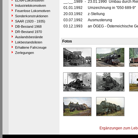
ELNA-Lokomotiven
__.__.1989
-
23.01.1990 Umbau durch Rei
Industrielokomotiven
01.01.1992
Umzeichnung in "050 689-9"
Feuerlose Lokomotiven
20.03.1992
z-Stellung
Sonderkonstruktionen
03.07.1992
Ausmusterung
SAAR (1920 - 1935)
03.12.1993
an ÖGEG - Österreichische Ges
DB-Bestand 1968
DR-Bestand 1970
Auslandsbestände
Fotos
Lokbestandslisten
Erhaltene Fahrzeuge
Zerlegungen
Ergänzungen zum Leb