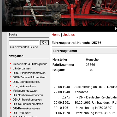
Suche
Home
|
Updates
Fahrzeugportrait Henschel 25766
zur erweiterten Suche
Fahrzeugstamm
Navigation
Hersteller:
Henschel
Geschichte & Hintergründe
Fabriknummer:
25766
Länderbahnen
Baujahr:
1940
DRG-Einheitslokomotiven
DRG-Zahnradlokomotiven
DRG-Schmalspurlok.
Kriegslokomotiven
20.08.1940
Auslieferung an DRB - Deuts
Verlagerungsbauten
22.08.1940
Abnahme
DB-Neubaulokomotiven
__.__.194x
=> DR - Deutsche Reichsbahn
DB-Umbaulokomotiven
26.09.1961
-
30.10.1961 Umbau durch Reic
DR-Neubaulokomotiven
30.10.1961
Umzeichnung in "50 3689"
DR-Rekolokomotiven
DR - "6000er"
01.06.1970
Umzeichnung in "50 3689-2"