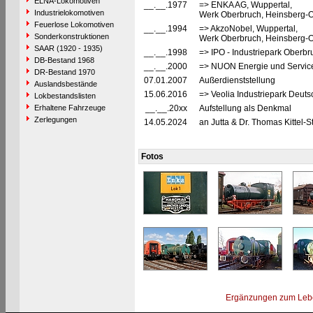
ELNA-Lokomotiven
__.__.1977
=> ENKA AG, Wuppertal,
Industrielokomotiven
Werk Oberbruch, Heinsberg-O
Feuerlose Lokomotiven
__.__.1994
=> AkzoNobel, Wuppertal,
Sonderkonstruktionen
Werk Oberbruch, Heinsberg-O
SAAR (1920 - 1935)
__.__.1998
=> IPO - Industriepark Oberb
DB-Bestand 1968
__.__.2000
=> NUON Energie und Servic
DR-Bestand 1970
07.01.2007
Außerdienststellung
Auslandsbestände
15.06.2016
=> Veolia Industriepark Deut
Lokbestandslisten
Erhaltene Fahrzeuge
__.__.20xx
Aufstellung als Denkmal
Zerlegungen
14.05.2024
an Jutta & Dr. Thomas Kittel-S
Fotos
Ergänzungen zum Leb