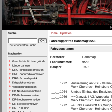
Suche
Home
|
Updates
Fahrzeugportrait Hanomag 9558
zur erweiterten Suche
Fahrzeugstamm
Navigation
Hersteller:
Hanomag
Geschichte & Hintergründe
Fabriknummer:
9558
Länderbahnen
Baujahr:
1922
DRG-Einheitslokomotiven
DRG-Zahnradlokomotiven
DRG-Schmalspurlok.
Kriegslokomotiven
__.__.1922
Auslieferung an VGF - Vereinig
Werk Oberbruch, Heinsberg-O
Verlagerungsbauten
DB-Neubaulokomotiven
__.__.1964
Umbau [Einbau des Ersatzkess
DB-Umbaulokomotiven
__.__.1966
=> Glanzstoff AG, Wuppertal-E
DR-Neubaulokomotiven
Werk Oberbruch, Heinsberg-O
DR-Rekolokomotiven
__.__.1972
=> Enka Glanzstoff AG, Wupper
DR - "6000er"
Werk Oberbruch, Heinsberg-O