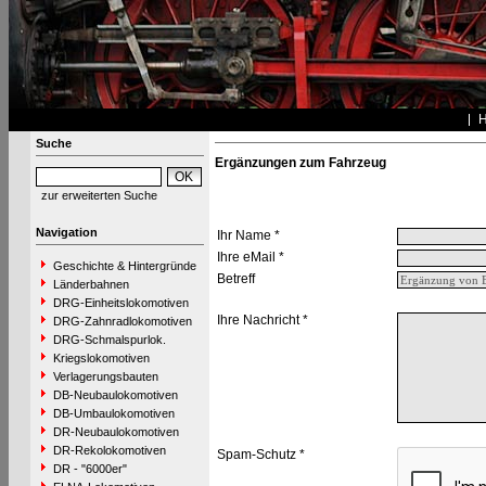
Suche
Ergänzungen zum Fahrzeug
zur erweiterten Suche
Navigation
Ihr Name *
Ihre eMail *
Geschichte & Hintergründe
Betreff
Länderbahnen
DRG-Einheitslokomotiven
Ihre Nachricht *
DRG-Zahnradlokomotiven
DRG-Schmalspurlok.
Kriegslokomotiven
Verlagerungsbauten
DB-Neubaulokomotiven
DB-Umbaulokomotiven
DR-Neubaulokomotiven
DR-Rekolokomotiven
Spam-Schutz *
DR - "6000er"