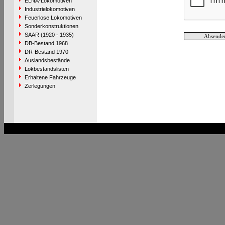
ELNA-Lokomotiven
Industrielokomotiven
Feuerlose Lokomotiven
Sonderkonstruktionen
SAAR (1920 - 1935)
DB-Bestand 1968
DR-Bestand 1970
Auslandsbestände
Lokbestandslisten
Erhaltene Fahrzeuge
Zerlegungen