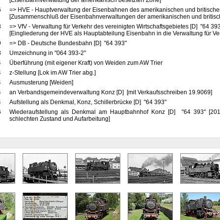
[Eisenbahnverwaltung der amerikanisch besetzten Zone]
6
=> HVE - Hauptverwaltung der Eisenbahnen des amerikanischen und britische
[Zusammenschluß der Eisenbahnverwaltungen der amerikanischen und britis
8
=> VfV - Verwaltung für Verkehr des vereinigten Wirtschaftsgebietes [D] "64 39
[Eingliederung der HVE als Hauptabteilung Eisenbahn in die Verwaltung für Ve
9
=> DB - Deutsche Bundesbahn [D] "64 393"
8
Umzeichnung in "064 393-2"
4
Überführung (mit eigener Kraft) von Weiden zum AW Trier
4
z-Stellung [Lok im AW Trier abg.]
4
Ausmusterung [Weiden]
4
an Verbandsgemeindeverwaltung Konz [D] [mit Verkaufsschreiben 19.9069]
4
Aufstellung als Denkmal, Konz, Schillerbrücke [D] "64 393"
6
Wiederaufstellung als Denkmal am Hauptbahnhof Konz [D] "64 393" [201
schlechten Zustand und Aufarbeitung]