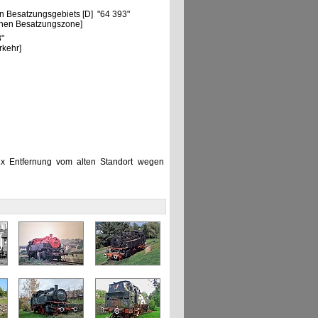
n Besatzungsgebiets [D] "64 393"
chen Besatzungszone]
3"
rkehr]
x Entfernung vom alten Standort wegen