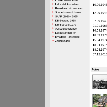
ELNA-Lokomotiven
Industrielokomotiven
10.09.194
Feuerlose Lokomotiven
Sonderkonstruktionen
12.09.194
SAAR (1920 - 1935)
DB-Bestand 1968
07.09.194
DR-Bestand 1970
01.01.196
Auslandsbestände
16.03.197
Lokbestandslisten
18.03.197
Erhaltene Fahrzeuge
15.04.197
Zerlegungen
18.04.197
18.04.197
07.12.201
Fotos