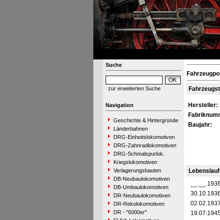
Suche
Fahrzeugpor
zur erweiterten Suche
Fahrzeugs
Hersteller:
Navigation
Fabriknum
Geschichte & Hintergründe
Baujahr:
Länderbahnen
DRG-Einheitslokomotiven
DRG-Zahnradlokomotiven
DRG-Schmalspurlok.
Kriegslokomotiven
Verlagerungsbauten
Lebenslauf
DB-Neubaulokomotiven
__.__.193
DB-Umbaulokomotiven
30.10.193
DR-Neubaulokomotiven
02.02.193
DR-Rekolokomotiven
DR - "6000er"
19.07.194