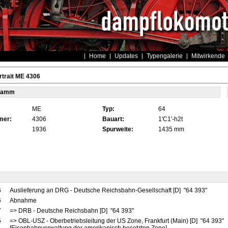
Home
Updates
Typengalerie
Mitwirkende
trait ME 4306
tamm
ME
Typ:
64
mer:
4306
Bauart:
1'C1'-h2t
1936
Spurweite:
1435 mm
6
Auslieferung an DRG - Deutsche Reichsbahn-Gesellschaft [D] "64 393"
6
Abnahme
7
=> DRB - Deutsche Reichsbahn [D] "64 393"
5
=> OBL-USZ - Oberbetriebsleitung der US Zone, Frankfurt (Main) [D] "64 393"