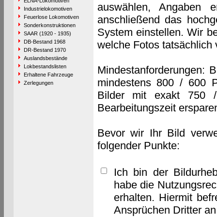
ELNA-Lokomotiven
auswählen, Angaben e
Industrielokomotiven
anschließend das hochge
Feuerlose Lokomotiven
Sonderkonstruktionen
System einstellen. Wir b
SAAR (1920 - 1935)
DB-Bestand 1968
welche Fotos tatsächlich
DR-Bestand 1970
Auslandsbestände
Lokbestandslisten
Mindestanforderungen: B
Erhaltene Fahrzeuge
mindestens 800 / 600 P
Zerlegungen
Bilder mit exakt 750 
Bearbeitungszeit erspare
Bevor wir Ihr Bild verw
folgender Punkte:
Ich bin der Bildurhe
habe die Nutzungsrec
erhalten. Hiermit bef
Ansprüchen Dritter a