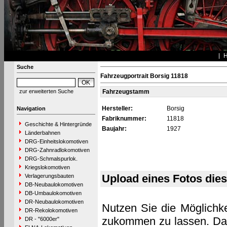
Suche
Fahrzeugportrait Borsig 11818
zur erweiterten Suche
Fahrzeugstamm
Hersteller:
Borsig
Navigation
Fabriknummer:
11818
Geschichte & Hintergründe
Baujahr:
1927
Länderbahnen
DRG-Einheitslokomotiven
DRG-Zahnradlokomotiven
DRG-Schmalspurlok.
Kriegslokomotiven
Upload eines Fotos die
Verlagerungsbauten
DB-Neubaulokomotiven
DB-Umbaulokomotiven
DR-Neubaulokomotiven
Nutzen Sie die Möglichke
DR-Rekolokomotiven
zukommen zu lassen. Das 
DR - "6000er"