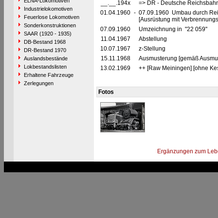
ELNA-Lokomotiven
__.__.194x
=> DR - Deutsche Reichsbahn
Industrielokomotiven
01.04.1960
-
07.09.1960 Umbau durch Rei
Feuerlose Lokomotiven
[Ausrüstung mit Verbrennung
Sonderkonstruktionen
07.09.1960
Umzeichnung in "22 059"
SAAR (1920 - 1935)
11.04.1967
Abstellung
DB-Bestand 1968
10.07.1967
z-Stellung
DR-Bestand 1970
15.11.1968
Ausmusterung [gemäß Ausmust
Auslandsbestände
Lokbestandslisten
13.02.1969
++ [Raw Meiningen] [ohne Kes
Erhaltene Fahrzeuge
Zerlegungen
Fotos
Ergänzungen zum Leb