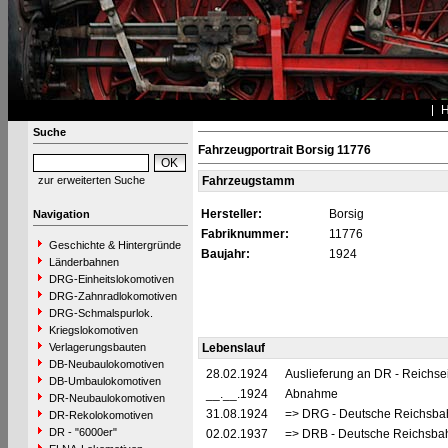
Suche
Fahrzeugportrait Borsig 11776
zur erweiterten Suche
Fahrzeugstamm
Hersteller:
Borsig
Navigation
Fabriknummer:
11776
Geschichte & Hintergründe
Baujahr:
1924
Länderbahnen
DRG-Einheitslokomotiven
DRG-Zahnradlokomotiven
DRG-Schmalspurlok.
Kriegslokomotiven
Verlagerungsbauten
Lebenslauf
DB-Neubaulokomotiven
28.02.1924
Auslieferung an DR - Reichs
DB-Umbaulokomotiven
__.__.1924
Abnahme
DR-Neubaulokomotiven
31.08.1924
=> DRG - Deutsche Reichsbah
DR-Rekolokomotiven
DR - "6000er"
02.02.1937
=> DRB - Deutsche Reichsbah