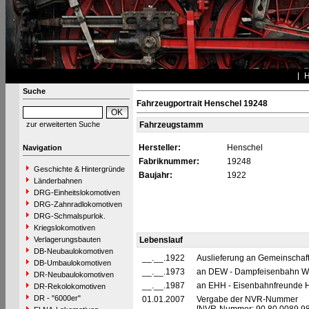
Suche
Fahrzeugportrait Henschel 19248
zur erweiterten Suche
Fahrzeugstamm
Hersteller:
Henschel
Navigation
Fabriknummer:
19248
Geschichte & Hintergründe
Baujahr:
1922
Länderbahnen
DRG-Einheitslokomotiven
DRG-Zahnradlokomotiven
DRG-Schmalspurlok.
Kriegslokomotiven
Verlagerungsbauten
Lebenslauf
DB-Neubaulokomotiven
__.__.1922
Auslieferung an Gemeinschafts
DB-Umbaulokomotiven
__.__.1973
an DEW - Dampfeisenbahn Wese
DR-Neubaulokomotiven
__.__.1987
an EHH - Eisenbahnfreunde H
DR-Rekolokomotiven
DR - "6000er"
01.01.2007
Vergabe der NVR-Nummer