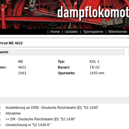
Home
Updates
Typengalerie
Mitwirkende
trait ME 4622
tamm
ME
Typ:
KDL 1
mer:
4622
Bauart:
1'E-h2
1943
Spurweite:
1435 mm
3
Auslieferung an DRB - Deutsche Reichsbahn [D] "52 1436"
3
Abnahme
x
=> DR - Deutsche Reichsbahn [D] "52 1436"
0
Umzeichnung in "52 1436-6"