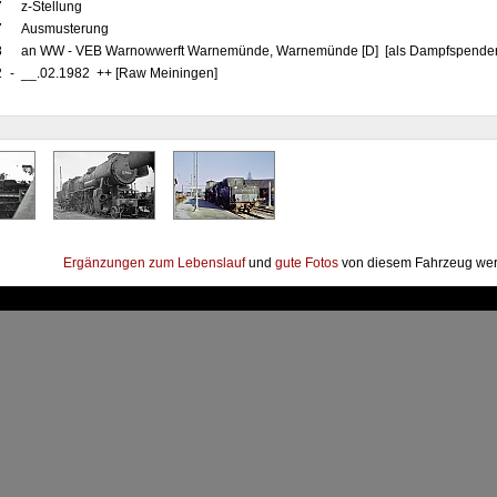
7
z-Stellung
7
Ausmusterung
8
an WW - VEB Warnowwerft Warnemünde, Warnemünde [D] [als Dampfspender
2
-
__.02.1982 ++ [Raw Meiningen]
Ergänzungen zum Lebenslauf
und
gute Fotos
von diesem Fahrzeug wer