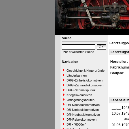
Suche
Fahrzeugpor
zur erweiterten Suche
Fahrzeugs
Hersteller:
Navigation
Fabriknum
Geschichte & Hintergründe
Baujahr:
Länderbahnen
DRG-Einheitslokomotiven
DRG-Zahnradlokomotiven
DRG-Schmalspurlok.
Kriegslokomotiven
Verlagerungsbauten
Lebenslauf
DB-Neubaulokomotiven
__.__.194
DB-Umbaulokomotiven
10.07.194
DR-Neubaulokomotiven
__.__.194
DR-Rekolokomotiven
DR - "6000er"
01.06.197