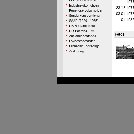
ELNA-Lokomotiven
__.__.197
Industrielokomotiven
23.12.197
Feuerlose Lokomotiven
03.01.197
Sonderkonstruktionen
__.01.198
SAAR (1920 - 1935)
DB-Bestand 1968
DR-Bestand 1970
Fotos
Auslandsbestände
Lokbestandslisten
Erhaltene Fahrzeuge
Zerlegungen