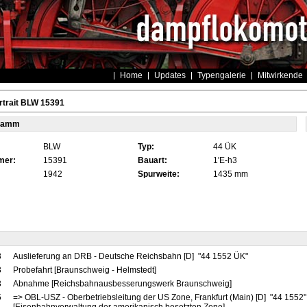
Home
Updates
Typengalerie
Mitwirkende
rtrait BLW 15391
tamm
BLW
Typ:
44 ÜK
mer:
15391
Bauart:
1'E-h3
1942
Spurweite:
1435 mm
3
Auslieferung an DRB - Deutsche Reichsbahn [D] "44 1552 ÜK"
3
Probefahrt [Braunschweig - Helmstedt]
3
Abnahme [Reichsbahnausbesserungswerk Braunschweig]
5
=> OBL-USZ - Oberbetriebsleitung der US Zone, Frankfurt (Main) [D] "44 1552