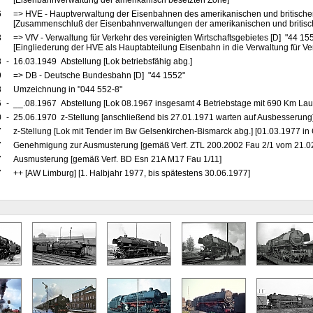
[Eisenbahnverwaltung der amerikanisch besetzten Zone]
6
=> HVE - Hauptverwaltung der Eisenbahnen des amerikanischen und britische
[Zusammenschluß der Eisenbahnverwaltungen der amerikanischen und britis
8
=> VfV - Verwaltung für Verkehr des vereinigten Wirtschaftsgebietes [D] "44 15
[Eingliederung der HVE als Hauptabteilung Eisenbahn in die Verwaltung für Ve
8
-
16.03.1949 Abstellung [Lok betriebsfähig abg.]
9
=> DB - Deutsche Bundesbahn [D] "44 1552"
8
Umzeichnung in "044 552-8"
6
-
__.08.1967 Abstellung [Lok 08.1967 insgesamt 4 Betriebstage mit 690 Km Lauf
0
-
25.06.1970 z-Stellung [anschließend bis 27.01.1971 warten auf Ausbesserung
7
z-Stellung [Lok mit Tender im Bw Gelsenkirchen-Bismarck abg.] [01.03.1977 in 
7
Genehmigung zur Ausmusterung [gemäß Verf. ZTL 200.2002 Fau 2/1 vom 21.0
7
Ausmusterung [gemäß Verf. BD Esn 21A M17 Fau 1/11]
7
++ [AW Limburg] [1. Halbjahr 1977, bis spätestens 30.06.1977]