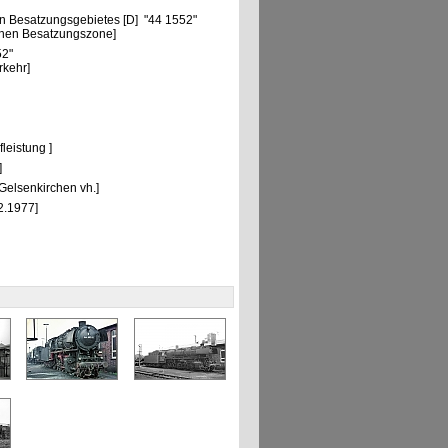
n Besatzungsgebietes [D] "44 1552"
chen Besatzungszone]
52"
rkehr]
leistung ]
]
Gelsenkirchen vh.]
2.1977]