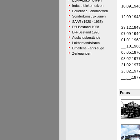
ELNA-Lokomotiven
Industrielokomotiven
10.09.194
Feuerlose Lokomotiven
Sonderkonstruktionen
12.09.194
SAAR (1920 - 1935)
DB-Bestand 1968
23.12.194
DR-Bestand 1970
07.09.194
Auslandsbestände
01.01.196
Lokbestandslisten
__.10.196
Erhaltene Fahrzeuge
05.05.197
Zerlegungen
03.02.197
21.02.197
23.02.197
__.__.197
Fotos