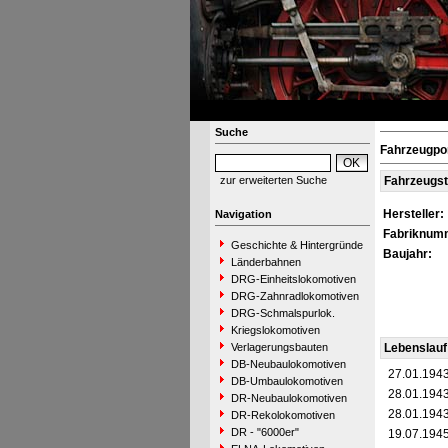
Suche
Fahrzeugpo
zur erweiterten Suche
Fahrzeugs
Hersteller:
Navigation
Fabriknum
Geschichte & Hintergründe
Baujahr:
Länderbahnen
DRG-Einheitslokomotiven
DRG-Zahnradlokomotiven
DRG-Schmalspurlok.
Kriegslokomotiven
Verlagerungsbauten
Lebenslauf
DB-Neubaulokomotiven
27.01.194
DB-Umbaulokomotiven
28.01.194
DR-Neubaulokomotiven
28.01.194
DR-Rekolokomotiven
DR - "6000er"
19.07.194