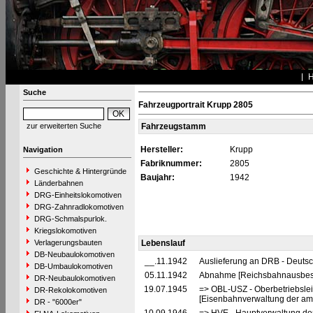
Suche
Fahrzeugportrait Krupp 2805
zur erweiterten Suche
Fahrzeugstamm
Hersteller:
Krupp
Navigation
Fabriknummer:
2805
Geschichte & Hintergründe
Baujahr:
1942
Länderbahnen
DRG-Einheitslokomotiven
DRG-Zahnradlokomotiven
DRG-Schmalspurlok.
Kriegslokomotiven
Verlagerungsbauten
Lebenslauf
DB-Neubaulokomotiven
__.11.1942
Auslieferung an DRB - Deuts
DB-Umbaulokomotiven
05.11.1942
Abnahme [Reichsbahnausbes
DR-Neubaulokomotiven
19.07.1945
=> OBL-USZ - Oberbetriebslei
DR-Rekolokomotiven
[Eisenbahnverwaltung der ame
DR - "6000er"