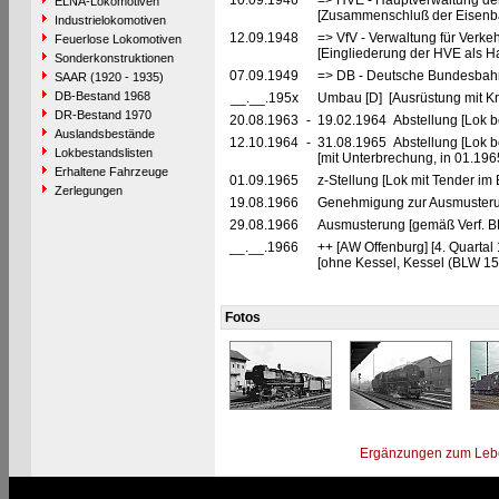
10.09.1946
=> HVE - Hauptverwaltung de
ELNA-Lokomotiven
[Zusammenschluß der Eisenba
Industrielokomotiven
12.09.1948
=> VfV - Verwaltung für Verke
Feuerlose Lokomotiven
[Eingliederung der HVE als Ha
Sonderkonstruktionen
07.09.1949
=> DB - Deutsche Bundesbah
SAAR (1920 - 1935)
DB-Bestand 1968
__.__.195x
Umbau [D] [Ausrüstung mit K
DR-Bestand 1970
20.08.1963
-
19.02.1964 Abstellung [Lok be
Auslandsbestände
12.10.1964
-
31.08.1965 Abstellung [Lok be
Lokbestandslisten
[mit Unterbrechung, in 01.196
Erhaltene Fahrzeuge
01.09.1965
z-Stellung [Lok mit Tender i
Zerlegungen
19.08.1966
Genehmigung zur Ausmusteru
29.08.1966
Ausmusterung [gemäß Verf. B
__.__.1966
++ [AW Offenburg] [4. Quartal
[ohne Kessel, Kessel (BLW 15
Fotos
Ergänzungen zum Leb