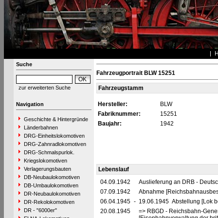
Suche
Fahrzeugportrait BLW 15251
zur erweiterten Suche
Fahrzeugstamm
Hersteller:
BLW
Navigation
Fabriknummer:
15251
Geschichte & Hintergründe
Baujahr:
1942
Länderbahnen
DRG-Einheitslokomotiven
DRG-Zahnradlokomotiven
DRG-Schmalspurlok.
Kriegslokomotiven
Verlagerungsbauten
Lebenslauf
DB-Neubaulokomotiven
04.09.1942
Auslieferung an DRB - Deuts
DB-Umbaulokomotiven
07.09.1942
Abnahme [Reichsbahnausbes
DR-Neubaulokomotiven
06.04.1945
-
19.06.1945 Abstellung [Lok be
DR-Rekolokomotiven
DR - "6000er"
20.08.1945
=> RBGD - Reichsbahn-General