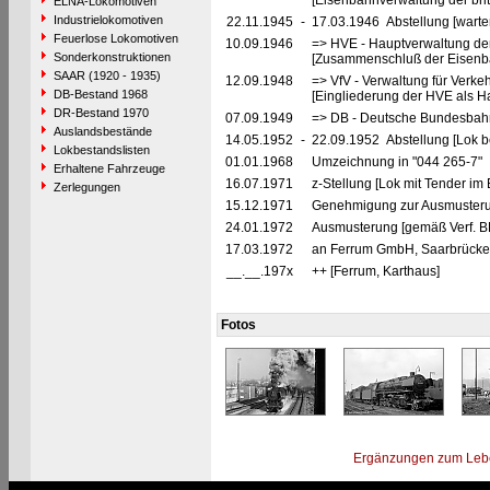
[Eisenbahnverwaltung der brit
ELNA-Lokomotiven
Industrielokomotiven
22.11.1945
-
17.03.1946 Abstellung [warte
Feuerlose Lokomotiven
10.09.1946
=> HVE - Hauptverwaltung de
Sonderkonstruktionen
[Zusammenschluß der Eisenba
SAAR (1920 - 1935)
12.09.1948
=> VfV - Verwaltung für Verke
DB-Bestand 1968
[Eingliederung der HVE als Ha
DR-Bestand 1970
07.09.1949
=> DB - Deutsche Bundesbah
Auslandsbestände
14.05.1952
-
22.09.1952 Abstellung [Lok be
Lokbestandslisten
01.01.1968
Umzeichnung in "044 265-7"
Erhaltene Fahrzeuge
16.07.1971
z-Stellung [Lok mit Tender im 
Zerlegungen
15.12.1971
Genehmigung zur Ausmusteru
24.01.1972
Ausmusterung [gemäß Verf. B
17.03.1972
an Ferrum GmbH, Saarbrücken 
__.__.197x
++ [Ferrum, Karthaus]
Fotos
Ergänzungen zum Leb