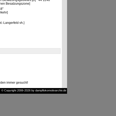
n Besatzungsgebietes [D] "44 1248"
chen Besatzungszone]
48"
rkehr]
t.-Langerfeld vh.]
den immer gesucht!
© Copyright 2006-2026 by dampflokomotivarchiv.de