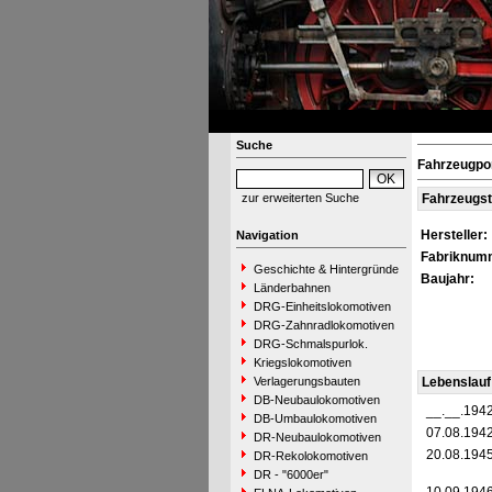
Suche
Fahrzeugpo
zur erweiterten Suche
Fahrzeugs
Hersteller:
Navigation
Fabriknum
Geschichte & Hintergründe
Baujahr:
Länderbahnen
DRG-Einheitslokomotiven
DRG-Zahnradlokomotiven
DRG-Schmalspurlok.
Kriegslokomotiven
Verlagerungsbauten
Lebenslauf
DB-Neubaulokomotiven
__.__.194
DB-Umbaulokomotiven
07.08.194
DR-Neubaulokomotiven
20.08.194
DR-Rekolokomotiven
DR - "6000er"