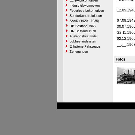
10.09.194
ELNA-Lokomotiven
Industrielokomotiven
12.09.194
Feuerlose Lokomotiven
Sonderkonstruktionen
07.09.194
SAAR (1920 - 1935)
DB-Bestand 1968
30.07.196
DR-Bestand 1970
22.11.196
Auslandsbestände
02.12.196
Lokbestandslisten
__.__.196
Erhaltene Fahrzeuge
Zerlegungen
Fotos