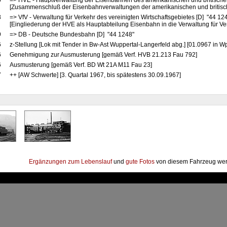
6
=> HVE - Hauptverwaltung der Eisenbahnen des amerikanischen und britische
[Zusammenschluß der Eisenbahnverwaltungen der amerikanischen und britis
8
=> VfV - Verwaltung für Verkehr des vereinigten Wirtschaftsgebietes [D] "44 12
[Eingliederung der HVE als Hauptabteilung Eisenbahn in die Verwaltung für Ve
9
=> DB - Deutsche Bundesbahn [D] "44 1248"
6
z-Stellung [Lok mit Tender in Bw-Ast Wuppertal-Langerfeld abg.] [01.0967 in Wp
6
Genehmigung zur Ausmusterung [gemäß Verf. HVB 21.213 Fau 792]
6
Ausmusterung [gemäß Verf. BD Wt 21A M11 Fau 23]
7
++ [AW Schwerte] [3. Quartal 1967, bis spätestens 30.09.1967]
Ergänzungen zum Lebenslauf
und
gute Fotos
von diesem Fahrzeug wer