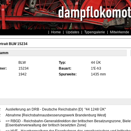
Home
Updates
Typengalerie
Mitwirkende
rtrait BLW 15234
tamm
BLW
Typ:
44 ÜK
mer:
15234
Bauart:
1'E-h3
1942
Spurweite:
1435 mm
2
Auslieferung an DRB - Deutsche Reichsbahn [D] "44 1248 ÜK"
2
Abnahme [Reichsbahnausbesserungswerk Brandenburg West]
5
=> RBGD - Reichsbahn-Generaldirektion der britischen Besatzungszone, Biele
[Eisenbahnverwaltung der britisch besetzten Zone]