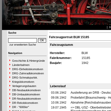
Suche
Fahrzeugportrait BLW 15185
zur erweiterten Suche
Fahrzeugstamm
Hersteller:
BLW
Navigation
Fabriknummer:
15185
Geschichte & Hintergründe
Baujahr:
1942
Länderbahnen
DRG-Einheitslokomotiven
DRG-Zahnradlokomotiven
DRG-Schmalspurlok.
Kriegslokomotiven
Verlagerungsbauten
Lebenslauf
DB-Neubaulokomotiven
03.06.1942
Auslieferung an DRB - Deuts
DB-Umbaulokomotiven
09.06.1942
Probefahrt [Braunschweig - H
DR-Neubaulokomotiven
10.06.1942
Abnahme [Reichsbahnausbes
DR-Rekolokomotiven
DR - "6000er"
19.07.1945
=> OBL-USZ - Oberbetriebslei