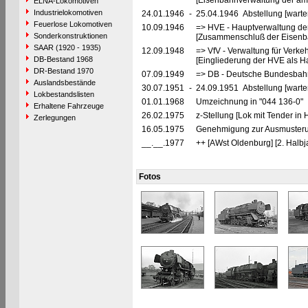
[Eisenbahnverwaltung der ame
ELNA-Lokomotiven
Industrielokomotiven
24.01.1946
-
25.04.1946 Abstellung [warte
Feuerlose Lokomotiven
10.09.1946
=> HVE - Hauptverwaltung de
Sonderkonstruktionen
[Zusammenschluß der Eisenba
SAAR (1920 - 1935)
12.09.1948
=> VfV - Verwaltung für Verke
DB-Bestand 1968
[Eingliederung der HVE als Ha
DR-Bestand 1970
07.09.1949
=> DB - Deutsche Bundesbahn
Auslandsbestände
30.07.1951
-
24.09.1951 Abstellung [warte
Lokbestandslisten
01.01.1968
Umzeichnung in "044 136-0"
Erhaltene Fahrzeuge
26.02.1975
z-Stellung [Lok mit Tender in
Zerlegungen
16.05.1975
Genehmigung zur Ausmusteru
__.__.1977
++ [AWst Oldenburg] [2. Halbj
Fotos