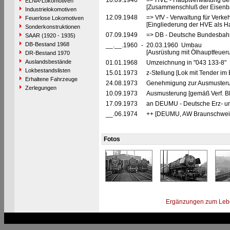
10.09.1946
=> HVE - Hauptverwaltung de
ELNA-Lokomotiven
[Zusammenschluß der Eisenba
Industrielokomotiven
12.09.1948
=> VfV - Verwaltung für Verke
Feuerlose Lokomotiven
[Eingliederung der HVE als Ha
Sonderkonstruktionen
07.09.1949
=> DB - Deutsche Bundesbahn
SAAR (1920 - 1935)
DB-Bestand 1968
__.__.1960
-
20.03.1960 Umbau
[Ausrüstung mit Ölhauptfeuer
DR-Bestand 1970
Auslandsbestände
01.01.1968
Umzeichnung in "043 133-8"
Lokbestandslisten
15.01.1973
z-Stellung [Lok mit Tender im
Erhaltene Fahrzeuge
24.08.1973
Genehmigung zur Ausmusteru
Zerlegungen
10.09.1973
Ausmusterung [gemäß Verf. B
17.09.1973
an DEUMU - Deutsche Erz- un
__.06.1974
++ [DEUMU, AW Braunschwei
Fotos
Ergänzungen zum Leb