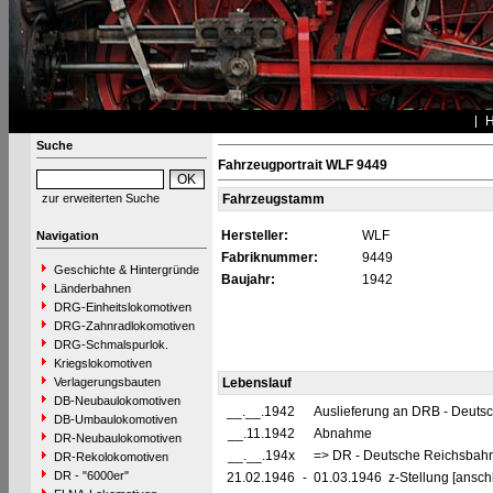
Suche
Fahrzeugportrait WLF 9449
zur erweiterten Suche
Fahrzeugstamm
Hersteller:
WLF
Navigation
Fabriknummer:
9449
Geschichte & Hintergründe
Baujahr:
1942
Länderbahnen
DRG-Einheitslokomotiven
DRG-Zahnradlokomotiven
DRG-Schmalspurlok.
Kriegslokomotiven
Verlagerungsbauten
Lebenslauf
DB-Neubaulokomotiven
__.__.1942
Auslieferung an DRB - Deuts
DB-Umbaulokomotiven
__.11.1942
Abnahme
DR-Neubaulokomotiven
__.__.194x
=> DR - Deutsche Reichsbahn
DR-Rekolokomotiven
DR - "6000er"
21.02.1946
-
01.03.1946 z-Stellung [ansch