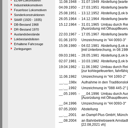
ELNA-Lokomotiven
11.08.1948
-
31.07.1949 Abstellung [warte
Industrielokomotiven
04.09.1950
-
27.03.1951 Abstellung [warte
Feuerlose Lokomotiven
25.08.1951
-
13.12.1952 Abstellung [Lok be
Sonderkonstruktionen
26.05.1964
-
14.12.1964 Abstellung [warte
SAAR (1920 - 1935)
15.12.1964
-
31.01.1965 Umbau durch Re
DB-Bestand 1968
[Ausrüstung mit Ölhauptfeuer
DR-Bestand 1970
22.03.1967
-
17.05.1967 Abstellung [warte
Auslandsbestände
Lokbestandslisten
01.06.1970
Umzeichnung in "44 0093-3"
Erhaltene Fahrzeuge
15.06.1980
-
04.02.1981 Abstellung [Lok a
Zerlegungen
[mit Unterbrechung, in 08.1980
09.03.1981
-
28.05.1981 Abstellung [Lok be
02.07.1981
-
10.03.1982 Abstellung [Lok be
19.04.1982
-
11.06.1982 Umbau durch Re
[zur kohlegefeuerten, fahrfäh
11.06.1982
Umzeichnung in "44 1093-2"
__.__.198x
Aufnahme in den Traditionslo
__.__.1992
Umzeichnung in "088 445-2"
__.05.1995
-
__.04.1996 Umbau durch Au
[Ausrüstung mit Ölhauptfeuer
__.04.1996
Umzeichnung in "44 0093-3"
07.05.2000
Abstellung
__.__.2001
an Dampf-Plus GmbH, München [
__.08.2004
an Bahnbetriebswerk Arnstadt h
[22.08,2021 vh]