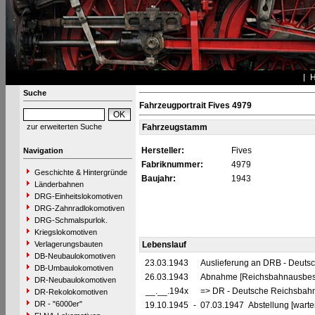
Suche
Fahrzeugportrait Fives 4979
zur erweiterten Suche
Fahrzeugstamm
Hersteller:
Fives
Navigation
Fabriknummer:
4979
Geschichte & Hintergründe
Baujahr:
1943
Länderbahnen
DRG-Einheitslokomotiven
DRG-Zahnradlokomotiven
DRG-Schmalspurlok.
Kriegslokomotiven
Verlagerungsbauten
Lebenslauf
DB-Neubaulokomotiven
23.03.1943
Auslieferung an DRB - Deuts
DB-Umbaulokomotiven
26.03.1943
Abnahme [Reichsbahnausbess
DR-Neubaulokomotiven
__.__.194x
=> DR - Deutsche Reichsbahn
DR-Rekolokomotiven
DR - "6000er"
19.10.1945
-
07.03.1947 Abstellung [warte