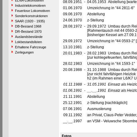
ELNA-Lokomotiven
08.09.1951
-
04.05.1953 Abstellung [warte
Industrielokomotiven
01.06.1970
Umzeichnung in "44 2811-6"
Feuerlose Lokomotiven
09.06.1970
Abstellung
Sonderkonstruktionen
24.06.1970
z-Stellung
SAAR (1920 - 1935)
28.08.1972
-
29.09.1972 Umbau durch Re
DB-Bestand 1968
[Rahmentausch mit 44 0593-2
DR-Bestand 1970
[bisheriger Kessel am 27.09
Auslandsbestände
29.09.1972
Umzeichnung in "44 0593-2" [
Lokbestandslisten
13.10.1981
z-Stellung
Erhaltene Fahrzeuge
Zerlegungen
20.01.1983
-
28.02.1983 Umbau durch Re
[zur kohlegefeuerten, fahrfä
28.02.1983
Umzeichnung in "44 1593-1"
20.08.1988
-
31.10.1988 Umbau durch Re
[zur nicht fahrfähigen Heizlo
h2 (im Rahmen einer L6/K7 U
01.11.1988
-
31.05.1991
Einsatz als Heiz
01.06.1991
-
__.__.1991
Einsatz als Heiz
21.11.1991
Abstellung
25.12.1991
z-Stellung [nachträglich]
07.06.1991
Ausmusterung
09.11.1992
an Privat, Claus-Peter Vedder, 
__.__.1997
an VSM - Veluwsche Stoomtre
Fotos