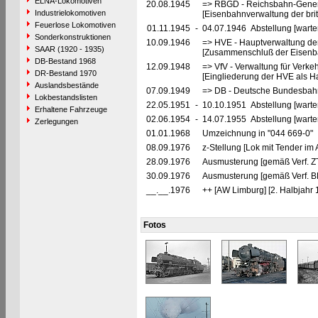
ELNA-Lokomotiven
20.08.1945
=> RBGD - Reichsbahn-General
Industrielokomotiven
[Eisenbahnverwaltung der brit
Feuerlose Lokomotiven
01.11.1945
-
04.07.1946 Abstellung [warte
Sonderkonstruktionen
10.09.1946
=> HVE - Hauptverwaltung de
SAAR (1920 - 1935)
[Zusammenschluß der Eisenba
DB-Bestand 1968
12.09.1948
=> VfV - Verwaltung für Verke
DR-Bestand 1970
[Eingliederung der HVE als Ha
Auslandsbestände
07.09.1949
=> DB - Deutsche Bundesbahn
Lokbestandslisten
22.05.1951
-
10.10.1951 Abstellung [warte
Erhaltene Fahrzeuge
02.06.1954
-
14.07.1955 Abstellung [warte
Zerlegungen
01.01.1968
Umzeichnung in "044 669-0"
08.09.1976
z-Stellung [Lok mit Tender im
28.09.1976
Ausmusterung [gemäß Verf. Z
30.09.1976
Ausmusterung [gemäß Verf. B
__.__.1976
++ [AW Limburg] [2. Halbjahr 
Fotos