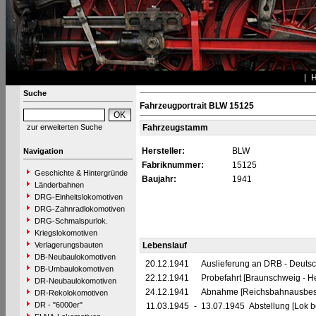
Suche
Fahrzeugportrait BLW 15125
zur erweiterten Suche
Fahrzeugstamm
Hersteller:
BLW
Navigation
Fabriknummer:
15125
Geschichte & Hintergründe
Baujahr:
1941
Länderbahnen
DRG-Einheitslokomotiven
DRG-Zahnradlokomotiven
DRG-Schmalspurlok.
Kriegslokomotiven
Verlagerungsbauten
Lebenslauf
DB-Neubaulokomotiven
20.12.1941
Auslieferung an DRB - Deuts
DB-Umbaulokomotiven
22.12.1941
Probefahrt [Braunschweig - H
DR-Neubaulokomotiven
24.12.1941
Abnahme [Reichsbahnausbes
DR-Rekolokomotiven
DR - "6000er"
11.03.1945
-
13.07.1945 Abstellung [Lok be