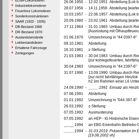
ELNA-Lokomotiven
26.06.1950
-
12.02.1951 Abstellung [Lok be
Industrielokomotiven
28.07.1956
-
14.11.1956 Abstellung [warte
Feuerlose Lokomotiven
10.03.1957
-
22.06.1957 Abstellung [Lok be
Sonderkonstruktionen
20.09.1960
-
23.02.1961 Abstellung [warte
SAAR (1920 - 1935)
27.11.1964
-
31.01.1965 Umbau durch Re
DB-Bestand 1968
[Ausrüstung mit Ölhauptfeuer
DR-Bestand 1970
01.06.1970
Umzeichnung in "44 0397-8"
Auslandsbestände
Lokbestandslisten
09.10.1981
Abstellung
Erhaltene Fahrzeuge
16.10.1981
z-Stellung
Zerlegungen
21.03.1983
-
30.04.1983 Umbau durch Re
[zur kohlegefeuerten, fahrfä
30.04.1983
Umzeichnung in "44 2397-6"
31.07.1990
-
13.09.1990 Umbau durch Re
[zur nicht fahrfähigen Heizlo
h2 (im Rahmen einer L6 Unte
14.09.1990
-
__.__.1991
Einsatz als Heiz
07.06.1991
Abstellung
01.01.1992
Umzeichnung in "044 397-8"
26.03.1992
z-Stellung
07.05.1992
Ausmusterung
07.05.1992
an HEP - IG Historische Eise
__.__.1994
an EBG Eisenbahn-Betriebs-G
__.__.1994
-
31.03.2019
Präsentation im 
[19.08.2002 vh]