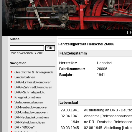
Suche
Fahrzeugportrait Henschel 26006
zur erweiterten Suche
Fahrzeugstamm
Hersteller:
Henschel
Navigation
Fabriknummer:
26006
Geschichte & Hintergründe
Baujahr:
1941
Länderbahnen
DRG-Einheitslokomotiven
DRG-Zahnradlokomotiven
DRG-Schmalspurlok.
Kriegslokomotiven
Verlagerungsbauten
Lebenslauf
DB-Neubaulokomotiven
29.03.1941
Auslieferung an DRB - Deuts
DB-Umbaulokomotiven
02.04.1941
Abnahme [Reichsbahnausbess
DR-Neubaulokomotiven
__.__.194x
=> DR - Deutsche Reichsbahn
DR-Rekolokomotiven
DR - "6000er"
30.03.1945
-
02.08.1945 Abstellung [Lok be