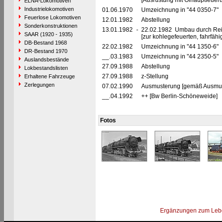
[Ausrüstung mit Ölhauptfeuer
ELNA-Lokomotiven
Industrielokomotiven
01.06.1970
Umzeichnung in "44 0350-7"
Feuerlose Lokomotiven
12.01.1982
Abstellung
Sonderkonstruktionen
13.01.1982
-
22.02.1982 Umbau durch Re
SAAR (1920 - 1935)
[zur kohlegefeuerten, fahrfäh
DB-Bestand 1968
22.02.1982
Umzeichnung in "44 1350-6"
DR-Bestand 1970
__.03.1983
Umzeichnung in "44 2350-5"
Auslandsbestände
27.09.1988
Abstellung
Lokbestandslisten
27.09.1988
z-Stellung
Erhaltene Fahrzeuge
Zerlegungen
07.02.1990
Ausmusterung [gemäß Ausmust
__.04.1992
++ [Bw Berlin-Schöneweide]
Fotos
Ergänzungen zum Leb