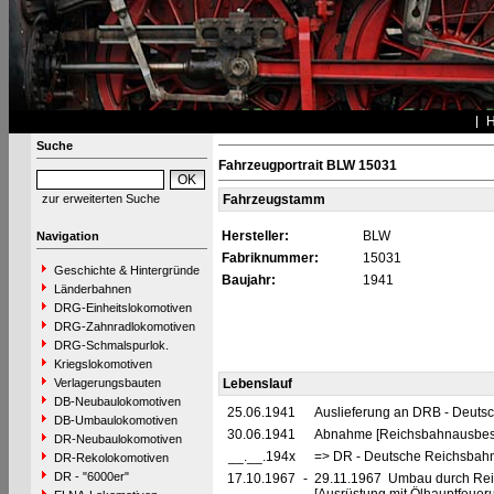
Suche
Fahrzeugportrait BLW 15031
zur erweiterten Suche
Fahrzeugstamm
Hersteller:
BLW
Navigation
Fabriknummer:
15031
Geschichte & Hintergründe
Baujahr:
1941
Länderbahnen
DRG-Einheitslokomotiven
DRG-Zahnradlokomotiven
DRG-Schmalspurlok.
Kriegslokomotiven
Verlagerungsbauten
Lebenslauf
DB-Neubaulokomotiven
25.06.1941
Auslieferung an DRB - Deuts
DB-Umbaulokomotiven
30.06.1941
Abnahme [Reichsbahnausbes
DR-Neubaulokomotiven
__.__.194x
=> DR - Deutsche Reichsbahn
DR-Rekolokomotiven
DR - "6000er"
17.10.1967
-
29.11.1967 Umbau durch Re