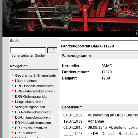
Suche
Fahrzeugportrait BMAG 11279
zur erweiterten Suche
Fahrzeugstamm
Hersteller:
BMAG
Navigation
Fabriknummer:
11279
Geschichte & Hintergründe
Baujahr:
1939
Länderbahnen
DRG-Einheitslokomotiven
DRG-Zahnradlokomotiven
DRG-Schmalspurlok.
Kriegslokomotiven
Verlagerungsbauten
Lebenslauf
DB-Neubaulokomotiven
04.07.1939
Auslieferung an DRB - Deuts
DB-Umbaulokomotiven
19.07.1939
Abnahme
DR-Neubaulokomotiven
01.04.1945
-
09.09.1945 Abstellung [Lok be
DR-Rekolokomotiven
DR - "6000er"
__.__.194x
=> DR - Deutsche Reichsbahn