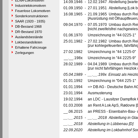
ELNA-Lokomotiven
14.09.1946
-
12.02.1947 Abstellung [warte
Industrielokomotiven
01.09.1950
-
27.01.1951 Abstellung [Lok be
Feuerlose Lokomotiven
16.08.1965
-
21.09.1965 Umbau durch Re
Sonderkonstruktionen
[Ausrüstung mit Ölhauptfeuer
SAAR (1920 - 1935)
09.04.1970
-
07.05.1970 Umbau durch Re
DB-Bestand 1968
[nicht zweifelsfrei nachgewi
DR-Bestand 1970
01.06.1970
Umzeichnung in "44 0225-1"
Auslandsbestände
25.01.1982
-
27.02.1982 Umbau durch Re
Lokbestandslisten
[zur kohlegefeuerten, fahrfäh
Erhaltene Fahrzeuge
27.02.1982
Umzeichnung in "44 1225-0"
Zerlegungen
__.__.198x
Umzeichnung in "44 2225-9"
28.02.1989
-
04.04.1989 Umbau durch Re
[zur nicht fahrfähigen Heizlo
05.04.1989
-
__.__.199x
Einsatz als Heizl
01.01.1992
Umzeichnung in "044 225-1"
01.01.1994
=> DB AG - Deutsche Bahn AG,
23.01.1994
Ausmusterung
19.02.1994
an LDC - Lausitzer Dampflok C
01.03.2008
an Rent A Lok ApS, Rødovre 
__.06.2015
an PRESS - Eisenbahn-Bau- un
__.__.2015
-
__.__.2018
Abstellung in Gl
__.__.2018
Abstellung in Lübbenau
[D]
22.09.2020
Abstellung im Lokbahnhof S