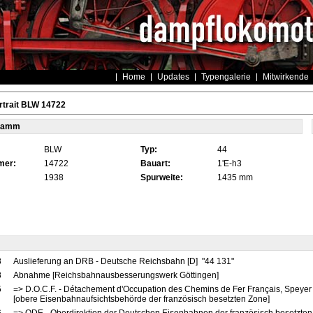
Home
Updates
Typengalerie
Mitwirkende
rtrait BLW 14722
tamm
BLW
Typ:
44
mer:
14722
Bauart:
1'E-h3
1938
Spurweite:
1435 mm
8
Auslieferung an DRB - Deutsche Reichsbahn [D] "44 131"
8
Abnahme [Reichsbahnausbesserungswerk Göttingen]
5
=> D.O.C.F. - Détachement d'Occupation des Chemins de Fer Français, Speyer
[obere Eisenbahnaufsichtsbehörde der französisch besetzten Zone]