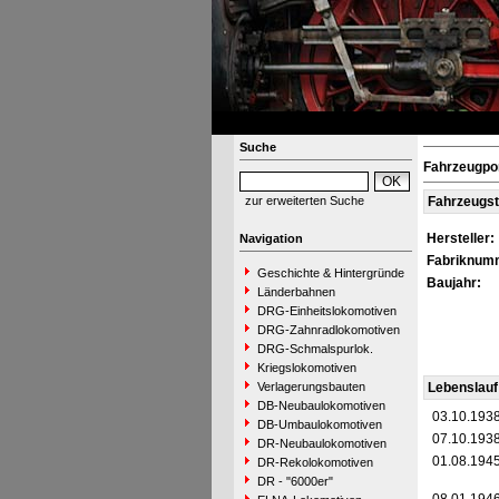
Suche
Fahrzeugpo
zur erweiterten Suche
Fahrzeugs
Hersteller:
Navigation
Fabriknum
Geschichte & Hintergründe
Baujahr:
Länderbahnen
DRG-Einheitslokomotiven
DRG-Zahnradlokomotiven
DRG-Schmalspurlok.
Kriegslokomotiven
Verlagerungsbauten
Lebenslauf
DB-Neubaulokomotiven
03.10.193
DB-Umbaulokomotiven
07.10.193
DR-Neubaulokomotiven
01.08.194
DR-Rekolokomotiven
DR - "6000er"