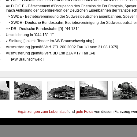
6
=> ODE - Oberdirektion der Deutschen Eisenbahnen der französisch besetzten
6
=> D.O.C.F. - Détachement d'Occupation des Chemins de Fer Français, Speyer
[nach Auflösung der Oberdirektion der Deutschen Eisenbahnen der französisch
7
=> SWDE - Betriebsvereinigung der Südwestdeutschen Eisenbahnen, Speyer [
9
=> SWDE - Deutsche Bundesbahn, Betriebsvereinigung der Südwestdeutschen
1
=> DB - Deutsche Bundesbahn [D] "44 131"
8
Umzeichnung in "044 131-1"
5
z-Stellung [Lok mit Tender im AW Braunschweig abg.]
5
Ausmusterung [gemäß Verf. ZTL 200.2002 Fau 1/1 vom 21.08.1975]
5
Ausmusterung [gemäß Verf. BD Esn 21A M17 Fau 1/4]
6
++ [AW Braunschweig]
Ergänzungen zum Lebenslauf
und
gute Fotos
von diesem Fahrzeug wer