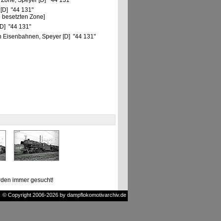
 Zone, Speyer [D] "44 131"
 [D] "44 131"
 besetzten Zone]
D] "44 131"
 Eisenbahnen, Speyer [D] "44 131"
den immer gesucht!
© Copyright 2006-2026 by dampflokomotivarchiv.de