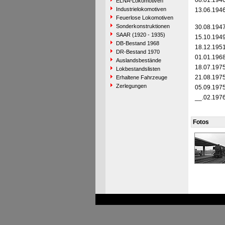
08.01.194
ELNA-Lokomotiven
Industrielokomotiven
13.06.194
Feuerlose Lokomotiven
Sonderkonstruktionen
30.08.194
SAAR (1920 - 1935)
15.10.194
DB-Bestand 1968
18.12.195
DR-Bestand 1970
01.01.196
Auslandsbestände
18.07.197
Lokbestandslisten
21.08.197
Erhaltene Fahrzeuge
Zerlegungen
05.09.197
__.02.197
Fotos