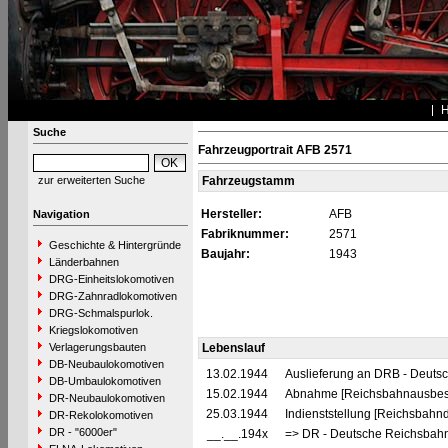
Suche
Fahrzeugportrait AFB 2571
zur erweiterten Suche
Fahrzeugstamm
Hersteller:
AFB
Navigation
Fabriknummer:
2571
Geschichte & Hintergründe
Baujahr:
1943
Länderbahnen
DRG-Einheitslokomotiven
DRG-Zahnradlokomotiven
DRG-Schmalspurlok.
Kriegslokomotiven
Verlagerungsbauten
Lebenslauf
DB-Neubaulokomotiven
13.02.1944
Auslieferung an DRB - Deuts
DB-Umbaulokomotiven
15.02.1944
Abnahme [Reichsbahnausbes
DR-Neubaulokomotiven
25.03.1944
Indienststellung [Reichsbahn
DR-Rekolokomotiven
DR - "6000er"
__.__.194x
=> DR - Deutsche Reichsbahn