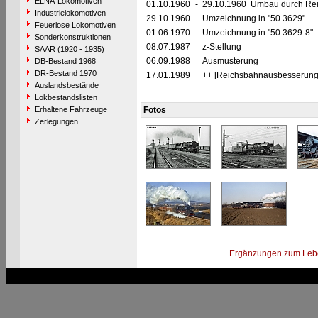
ELNA-Lokomotiven
01.10.1960
-
29.10.1960 Umbau durch Reic
Industrielokomotiven
29.10.1960
Umzeichnung in "50 3629"
Feuerlose Lokomotiven
01.06.1970
Umzeichnung in "50 3629-8"
Sonderkonstruktionen
08.07.1987
z-Stellung
SAAR (1920 - 1935)
06.09.1988
Ausmusterung
DB-Bestand 1968
DR-Bestand 1970
17.01.1989
++ [Reichsbahnausbesserung
Auslandsbestände
Lokbestandslisten
Erhaltene Fahrzeuge
Fotos
Zerlegungen
Ergänzungen zum Leb