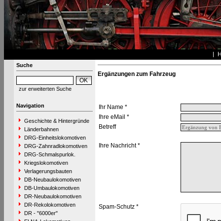
Suche
Ergänzungen zum Fahrzeug
zur erweiterten Suche
Navigation
Ihr Name *
Ihre eMail *
Geschichte & Hintergründe
Betreff
Länderbahnen
DRG-Einheitslokomotiven
Ihre Nachricht *
DRG-Zahnradlokomotiven
DRG-Schmalspurlok.
Kriegslokomotiven
Verlagerungsbauten
DB-Neubaulokomotiven
DB-Umbaulokomotiven
DR-Neubaulokomotiven
DR-Rekolokomotiven
Spam-Schutz *
DR - "6000er"