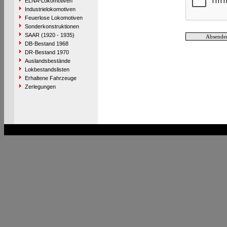
ELNA-Lokomotiven
Industrielokomotiven
Feuerlose Lokomotiven
Sonderkonstruktionen
SAAR (1920 - 1935)
DB-Bestand 1968
DR-Bestand 1970
Auslandsbestände
Lokbestandslisten
Erhaltene Fahrzeuge
Zerlegungen