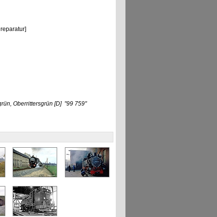
eparatur]
ün, Oberrittersgrün
[D]
"99 759"