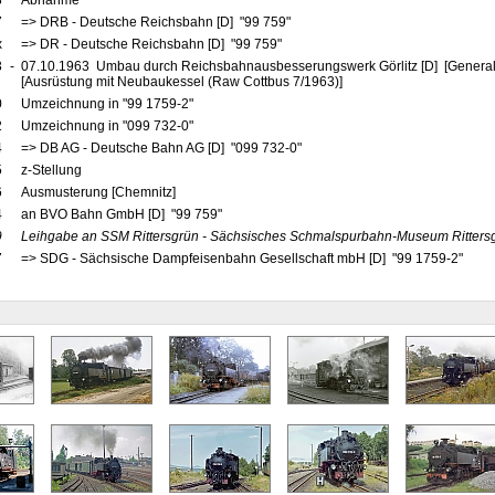
3
Abnahme
7
=> DRB - Deutsche Reichsbahn [D] "99 759"
x
=> DR - Deutsche Reichsbahn [D] "99 759"
3
-
07.10.1963 Umbau durch Reichsbahnausbesserungswerk Görlitz [D] [Generalr
[Ausrüstung mit Neubaukessel (Raw Cottbus 7/1963)]
0
Umzeichnung in "99 1759-2"
2
Umzeichnung in "099 732-0"
4
=> DB AG - Deutsche Bahn AG [D] "099 732-0"
5
z-Stellung
6
Ausmusterung [Chemnitz]
4
an BVO Bahn GmbH [D] "99 759"
9
Leihgabe an SSM Rittersgrün - Sächsisches Schmalspurbahn-Museum Rittersgr
7
=> SDG - Sächsische Dampfeisenbahn Gesellschaft mbH [D] "99 1759-2"