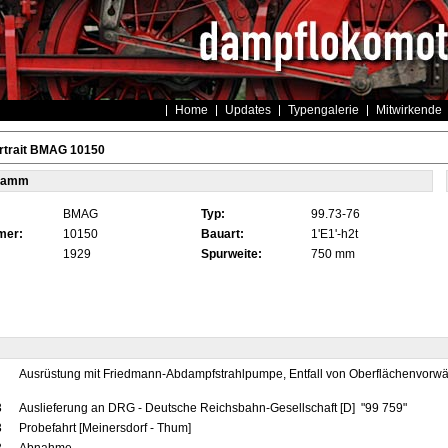
Home
Updates
Typengalerie
Mitwirkende
rtrait BMAG 10150
tamm
BMAG
Typ:
99.73-76
mer:
10150
Bauart:
1'E1'-h2t
1929
Spurweite:
750 mm
Ausrüstung mit Friedmann-Abdampfstrahlpumpe, Entfall von Oberflächenvor
3
Auslieferung an DRG - Deutsche Reichsbahn-Gesellschaft [D] "99 759"
3
Probefahrt [Meinersdorf - Thum]