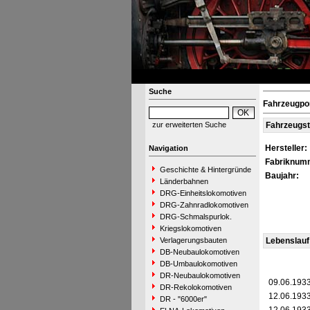
Suche
Fahrzeugpo
zur erweiterten Suche
Fahrzeugs
Hersteller:
Navigation
Fabriknum
Geschichte & Hintergründe
Baujahr:
Länderbahnen
DRG-Einheitslokomotiven
DRG-Zahnradlokomotiven
DRG-Schmalspurlok.
Kriegslokomotiven
Verlagerungsbauten
Lebenslauf
DB-Neubaulokomotiven
DB-Umbaulokomotiven
DR-Neubaulokomotiven
09.06.193
DR-Rekolokomotiven
12.06.193
DR - "6000er"