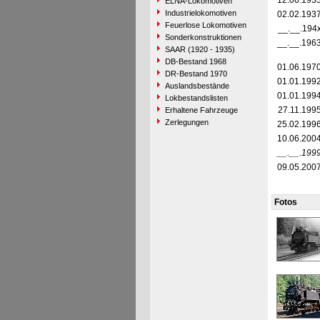
12.06.193
ELNA-Lokomotiven
Industrielokomotiven
02.02.193
Feuerlose Lokomotiven
__.__.194
Sonderkonstruktionen
__.__.196
SAAR (1920 - 1935)
DB-Bestand 1968
01.06.197
DR-Bestand 1970
01.01.199
Auslandsbestände
01.01.199
Lokbestandslisten
27.11.199
Erhaltene Fahrzeuge
Zerlegungen
25.02.199
10.06.200
__.__.199
09.05.200
Fotos