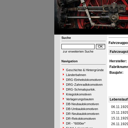
Suche
Fahrzeugpo
zur erweiterten Suche
Fahrzeugs
Hersteller:
Navigation
Fabriknum
Geschichte & Hintergründe
Baujahr:
Länderbahnen
DRG-Einheitslokomotiven
DRG-Zahnradlokomotiven
DRG-Schmalspurlok.
Kriegslokomotiven
Verlagerungsbauten
Lebenslauf
DB-Neubaulokomotiven
06.11.192
DB-Umbaulokomotiven
15.11.192
DR-Neubaulokomotiven
15.11.192
DR-Rekolokomotiven
DR - "6000er"
26.11.192