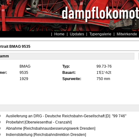
Home
Updates
Typengalerie
Mitwirkende
rtrait BMAG 9535
tamm
BMAG
Typ:
99.73-76
mer:
9535
Bauart:
1'E1'-h2t
1929
Spurweite:
750 mm
9
Auslieferung an DRG - Deutsche Reichsbahn-Gesellschaft [D] "99 746"
9
Probefahrt [Oberwiesenthal - Cranzahl]
9
Abnahme [Reichsbahnausbesserungswerk Dresden]
9
Indienststellung [Reichsbahndirektion Dresden]