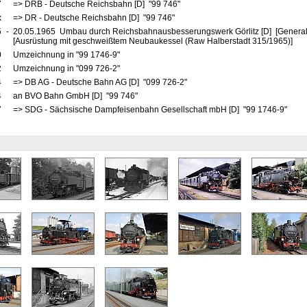
7
=> DRB - Deutsche Reichsbahn [D] "99 746"
x
=> DR - Deutsche Reichsbahn [D] "99 746"
5
-
20.05.1965 Umbau durch Reichsbahnausbesserungswerk Görlitz [D] [Generalr
[Ausrüstung mit geschweißtem Neubaukessel (Raw Halberstadt 315/1965)]
0
Umzeichnung in "99 1746-9"
2
Umzeichnung in "099 726-2"
4
=> DB AG - Deutsche Bahn AG [D] "099 726-2"
4
an BVO Bahn GmbH [D] "99 746"
7
=> SDG - Sächsische Dampfeisenbahn Gesellschaft mbH [D] "99 1746-9"