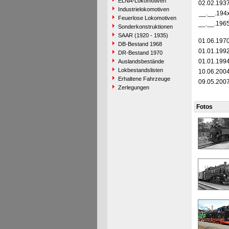
ELNA-Lokomotiven
02.02.193
Industrielokomotiven
__.__.194
Feuerlose Lokomotiven
__.__.196
Sonderkonstruktionen
SAAR (1920 - 1935)
01.06.197
DB-Bestand 1968
01.01.199
DR-Bestand 1970
01.01.199
Auslandsbestände
Lokbestandslisten
10.06.200
Erhaltene Fahrzeuge
09.05.200
Zerlegungen
Fotos