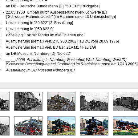
6
Umzeichnung in "25.014"
0
an DB - Deutsche Bundesbahn [D] "50 133" [Rückgabe]
8
-
22.05.1958 Umbau durch Ausbesserungswerk Schwerte [D]
["Schwerter Rahmentausch" (im Rahmen einer L3 Untersuchung)]
8
Umzeichnung in "50 622" [2. Besetzung]
8
Umzeichnung in "050 622-0"
6
z-Stellung [Lok mit Tender im AW Opladen abg.]
6
Ausmusterung [gemäß Verf. ZTL 200.2002 Fau 2/1 vom 28.09.1976]
6
Ausmusterung [gemäß Verf. BD Esn 21A M17 Fau 1/9]
3
an DB Museum, Nürnberg [D] "50 622"
x
-
__.__.2006
Abstellung in Nürnberg-Gostenhof, Werk Nürnberg West
[D]
[Schwerste Beschädigung bei Großbrand im Ringlokschuppen am 17.10.2005]
3
Ausstellung im DB Museum Nürnberg
[D]