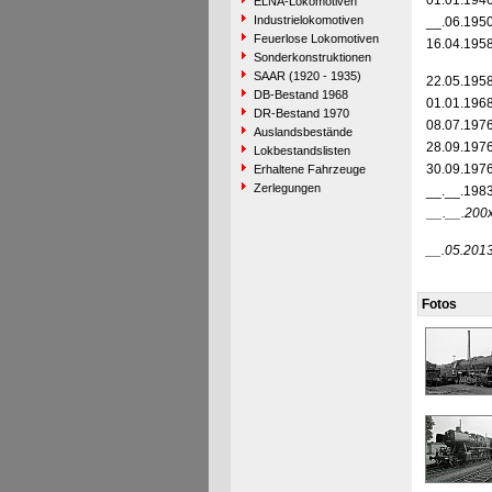
01.01.194
ELNA-Lokomotiven
Industrielokomotiven
__.06.195
Feuerlose Lokomotiven
16.04.195
Sonderkonstruktionen
SAAR (1920 - 1935)
22.05.195
DB-Bestand 1968
01.01.196
DR-Bestand 1970
08.07.197
Auslandsbestände
28.09.197
Lokbestandslisten
30.09.197
Erhaltene Fahrzeuge
Zerlegungen
__.__.198
__.__.200
__.05.201
Fotos