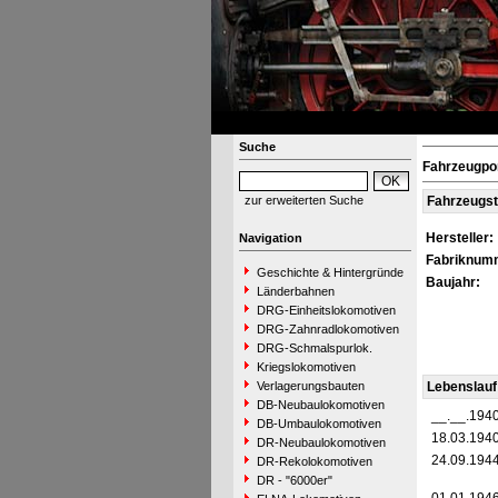
Suche
Fahrzeugpo
zur erweiterten Suche
Fahrzeugs
Hersteller:
Navigation
Fabriknum
Geschichte & Hintergründe
Baujahr:
Länderbahnen
DRG-Einheitslokomotiven
DRG-Zahnradlokomotiven
DRG-Schmalspurlok.
Kriegslokomotiven
Verlagerungsbauten
Lebenslauf
DB-Neubaulokomotiven
__.__.194
DB-Umbaulokomotiven
18.03.194
DR-Neubaulokomotiven
24.09.194
DR-Rekolokomotiven
DR - "6000er"