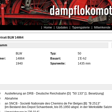
Home
Updates
Typengalerie
Mitwirkende
rtrait BLW 14864
tamm
BLW
Typ:
50
mer:
14864
Bauart:
1'E-h2
1940
Spurweite:
1435 mm
0
Auslieferung an DRB - Deutsche Reichsbahn [D] "50 133" [1. Besetzung]
0
Abnahme
4
an SNCB - Societé Nationale des Chemins de Fer Belges [B] "B 2513"
[im Bestand des Depot Schaerbeek, bis 05.1950 abgst. in der Werkstätte Salzin