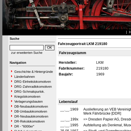
Suche
Fahrzeugportrait LKM 219180
zur erweiterten Suche
Fahrzeugstamm
Hersteller:
LKM
Navigation
Fabriknummer:
219180
Geschichte & Hintergründe
Baujahr:
1969
Länderbahnen
DRG-Einheitslokomotiven
DRG-Zahnradlokomotiven
DRG-Schmalspurlok.
Kriegslokomotiven
Verlagerungsbauten
Lebenslauf
DB-Neubaulokomotiven
__.__.1969
Auslieferung an VEB Vereinig
DB-Umbaulokomotiven
Werk Fährbrücke [DDR]
DR-Neubaulokomotiven
__.__.199x
=> Dresden Papier AG, Dresd
DR-Rekolokomotiven
__.__.1995
Aufstellung als Denkmal, Mus
DR - "6000er"