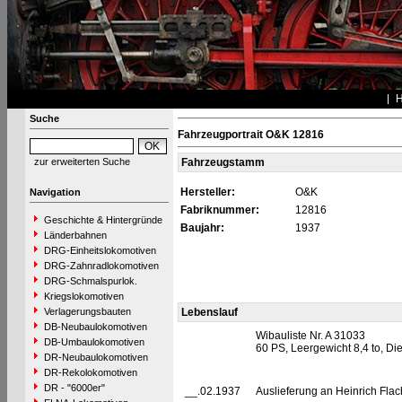
Suche
Fahrzeugportrait O&K 12816
zur erweiterten Suche
Fahrzeugstamm
Hersteller:
O&K
Navigation
Fabriknummer:
12816
Geschichte & Hintergründe
Baujahr:
1937
Länderbahnen
DRG-Einheitslokomotiven
DRG-Zahnradlokomotiven
DRG-Schmalspurlok.
Kriegslokomotiven
Verlagerungsbauten
Lebenslauf
DB-Neubaulokomotiven
Wibauliste Nr. A 31033
DB-Umbaulokomotiven
60 PS, Leergewicht 8,4 to, Di
DR-Neubaulokomotiven
DR-Rekolokomotiven
DR - "6000er"
__.02.1937
Auslieferung an Heinrich Flach