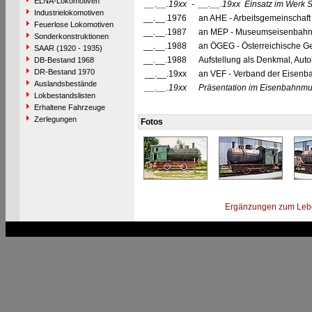
ELNA-Lokomotiven
__.__.19xx
-
__.__.19xx
Einsatz im Werk 
Industrielokomotiven
__.__.1976
an AHE - Arbeitsgemeinschaft
Feuerlose Lokomotiven
__.__.1987
an MEP - Museumseisenbahn 
Sonderkonstruktionen
__.__.1988
an ÖGEG - Österreichische Ges
SAAR (1920 - 1935)
__.__.1988
Aufstellung als Denkmal, Auto
DB-Bestand 1968
DR-Bestand 1970
__.__.19xx
an VEF - Verband der Eisenb
Auslandsbestände
__.__.19xx
Präsentation im Eisenbahnm
Lokbestandslisten
Erhaltene Fahrzeuge
Zerlegungen
Fotos
Ergänzungen zum Leb