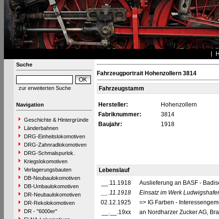
Suche
Fahrzeugportrait Hohenzollern 3814
zur erweiterten Suche
Fahrzeugstamm
Hersteller:
Hohenzollern
Navigation
Fabriknummer:
3814
Geschichte & Hintergründe
Baujahr:
1918
Länderbahnen
DRG-Einheitslokomotiven
DRG-Zahnradlokomotiven
DRG-Schmalspurlok.
Kriegslokomotiven
Verlagerungsbauten
Lebenslauf
DB-Neubaulokomotiven
__.11.1918
Auslieferung an BASF - Badis
DB-Umbaulokomotiven
__.11.1918
Einsatz im Werk Ludwigshafe
DR-Neubaulokomotiven
02.12.1925
=> IG Farben - Interessengeme
DR-Rekolokomotiven
DR - "6000er"
__.__.19xx
an Nordharzer Zucker AG, Br