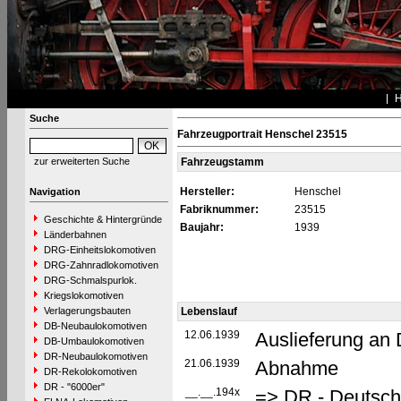
Suche
Fahrzeugportrait Henschel 23515
zur erweiterten Suche
Fahrzeugstamm
Hersteller:
Henschel
Navigation
Fabriknummer:
23515
Geschichte & Hintergründe
Baujahr:
1939
Länderbahnen
DRG-Einheitslokomotiven
DRG-Zahnradlokomotiven
DRG-Schmalspurlok.
Kriegslokomotiven
Verlagerungsbauten
Lebenslauf
DB-Neubaulokomotiven
12.06.1939
Auslieferung an
DB-Umbaulokomotiven
DR-Neubaulokomotiven
21.06.1939
Abnahme
DR-Rekolokomotiven
DR - "6000er"
__.__.194x
=> DR - Deutsch