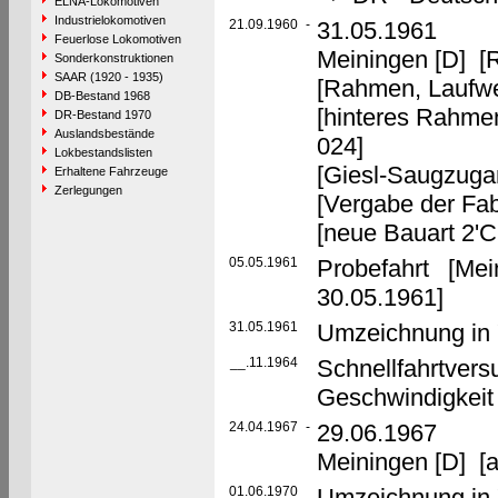
ELNA-Lokomotiven
Industrielokomotiven
21.09.1960
-
31.05.1961 U
Feuerlose Lokomotiven
Meiningen [D] [R
Sonderkonstruktionen
SAAR (1920 - 1935)
[Rahmen, Laufwer
DB-Bestand 1968
[hinteres Rahme
DR-Bestand 1970
Auslandsbestände
024]
Lokbestandslisten
[Giesl-Saugzuga
Erhaltene Fahrzeuge
Zerlegungen
[Vergabe der Fab
[neue Bauart 2'C
05.05.1961
Probefahrt [Mei
30.05.1961]
31.05.1961
Umzeichnung in 
__.11.1964
Schnellfahrtver
Geschwindigkeit
24.04.1967
-
29.06.1967 U
Meiningen [D] [a
01.06.1970
Umzeichnung in 