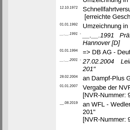
12.10.1972
Schnellfahrtver
[erreichte Gesch
01.01.1992
Umzeichnung in 
__.__.1991
-
__.__.1991
Prä
Hannover
[D]
01.01.1994
=> DB AG - Deu
__.__.2001
-
27.02.2004
Le
201"
28.02.2004
an Dampf-Plus 
01.01.2007
Vergabe der N
[NVR-Nummer: 9
__.08.2019
an WFL - Wedler
201"
[NVR-Nummer: 9