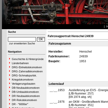
Suche
Fahrzeugportrait Henschel 24939
zur erweiterten Suche
Fahrzeugstamm
Hersteller:
Henschel
Navigation
Fabriknummer:
24939
Geschichte & Hintergründe
Baujahr:
1953
Länderbahnen
DRG-Einheitslokomotiven
DRG-Zahnradlokomotiven
DRG-Schmalspurlok.
Kriegslokomotiven
Verlagerungsbauten
Lebenslauf
DB-Neubaulokomotiven
__.__.1953
Auslieferung an EVS - Energi
DB-Umbaulokomotiven
[LfB-Nummer: 257]
DR-Neubaulokomotiven
[09.1974 abg. vh]
DR-Rekolokomotiven
__.__.1976
an GKM - Großkraftwerk Man
DR - "6000er"
[LfB-Nummer: 351]