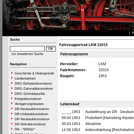
Suche
Fahrzeugportrait LKM 32015
zur erweiterten Suche
Fahrzeugstamm
Hersteller:
LKM
Navigation
Fabriknummer:
32015
Geschichte & Hintergründe
Baujahr:
1953
Länderbahnen
DRG-Einheitslokomotiven
DRG-Zahnradlokomotiven
DRG-Schmalspurlok.
Kriegslokomotiven
Verlagerungsbauten
Lebenslauf
DB-Neubaulokomotiven
__.__.1953
Auslieferung an DR - Deutsc
DB-Umbaulokomotiven
09.04.1953
Probefahrt [Hainsberg-Kipsdor
DR-Neubaulokomotiven
30.03.1953
Abnahme
DR-Rekolokomotiven
DR - "6000er"
14.08.1953
Indienststellung [Reichsbahnd