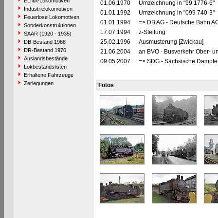
ELNA-Lokomotiven
01.06.1970
Umzeichnung in "99 1776-6"
Industrielokomotiven
01.01.1992
Umzeichnung in "099 740-3"
Feuerlose Lokomotiven
01.01.1994
=> DB AG - Deutsche Bahn AG
Sonderkonstruktionen
17.07.1994
z-Stellung
SAAR (1920 - 1935)
25.02.1996
Ausmusterung [Zwickau]
DB-Bestand 1968
DR-Bestand 1970
21.06.2004
an BVO - Busverkehr Ober- u
Auslandsbestände
09.05.2007
=> SDG - Sächsische Dampfei
Lokbestandslisten
Erhaltene Fahrzeuge
Zerlegungen
Fotos