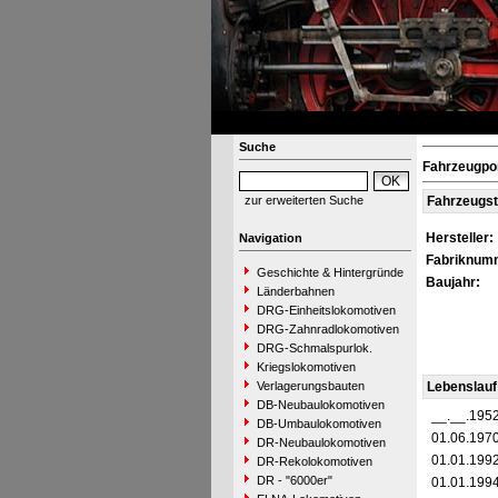
Suche
Fahrzeugpo
zur erweiterten Suche
Fahrzeugs
Hersteller:
Navigation
Fabriknum
Geschichte & Hintergründe
Baujahr:
Länderbahnen
DRG-Einheitslokomotiven
DRG-Zahnradlokomotiven
DRG-Schmalspurlok.
Kriegslokomotiven
Verlagerungsbauten
Lebenslauf
DB-Neubaulokomotiven
__.__.195
DB-Umbaulokomotiven
01.06.197
DR-Neubaulokomotiven
01.01.199
DR-Rekolokomotiven
DR - "6000er"
01.01.199