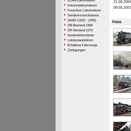
ELNA-Lokomotiven
21.06.200
Industrielokomotiven
09.05.200
Feuerlose Lokomotiven
Sonderkonstruktionen
SAAR (1920 - 1935)
Fotos
DB-Bestand 1968
DR-Bestand 1970
Auslandsbestände
Lokbestandslisten
Erhaltene Fahrzeuge
Zerlegungen