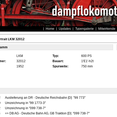
Home
Updates
Typengalerie
Mitwirkende
rtrait LKM 32012
tamm
LKM
Typ:
600 PS
mer:
32012
Bauart:
1'E1'-h2t
1952
Spurweite:
750 mm
2
Auslieferung an DR - Deutsche Reichsbahn [D] "99 773"
0
Umzeichnung in "99 1773-3"
2
Umzeichnung in "099 738-7"
4
=> DB AG - Deutsche Bahn AG, GB Traktion [D] "099 738-7"