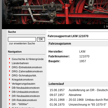
Suche
Fahrzeugportrait LKM 121070
zur erweiterten Suche
Fahrzeugstamm
Hersteller:
LKM
Navigation
Fabriknummer:
121070
Geschichte & Hintergründe
Baujahr:
1957
Länderbahnen
DRG-Einheitslokomotiven
DRG-Zahnradlokomotiven
DRG-Schmalspurlok.
Kriegslokomotiven
Verlagerungsbauten
Lebenslauf
DB-Neubaulokomotiven
15.06.1957
Auslieferung an DR - Deutsc
DB-Umbaulokomotiven
09.07.1957
Abnahme
DR-Neubaulokomotiven
26.01.1968
-
20.02.1968 Umbau durch Reic
DR-Rekolokomotiven
DR - "6000er"
01.06.1970
Umzeichnung in "65 1070-5"