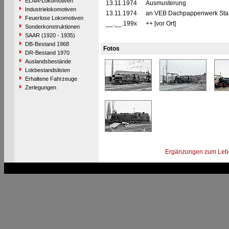
ELNA-Lokomotiven
13.11.1974
Ausmusterung
Industrielokomotiven
13.11.1974
an VEB Dachpappenwerk Staßf
Feuerlose Lokomotiven
__.__.199x
++ [vor Ort]
Sonderkonstruktionen
SAAR (1920 - 1935)
DB-Bestand 1968
Fotos
DR-Bestand 1970
Auslandsbestände
Lokbestandslisten
Erhaltene Fahrzeuge
Zerlegungen
Ergänzungen zum Leb