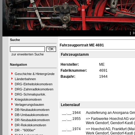
Suche
Fahrzeugportrait ME 4691
zur erweiterten Suche
Fahrzeugstamm
Hersteller:
ME
Navigation
Fabriknummer:
4691
Geschichte & Hintergründe
Baujahr:
1944
Länderbahnen
DRG-Einheitslokomotiven
DRG-Zahnradlokomotiven
DRG-Schmalspurlok.
Kriegslokomotiven
Verlagerungsbauten
Lebenslauf
DB-Neubaulokomotiven
__.__.1944
Auslieferung an Anorgana Gmb
DB-Umbaulokomotiven
__.__.1955
=> Farbwerke Hoechst AG vorm.
DR-Neubaulokomotiven
Werk Gendorf, Gendorf-Kastl 
DR-Rekolokomotiven
__.__.1974
=> Hoechst AG, Frankfurt (Mai
DR - "6000er"
Werk Gendorf, Gendorf-Kastl 