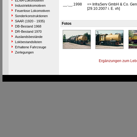
ELNA-Lokomotiven
__.__.1998
=> InfraServ GmbH & Co. Gend
Industrielokomotiven
[29.10.2007 i. E. vh]
Feuerlose Lokomotiven
Sonderkonstruktionen
SAAR (1920 - 1935)
Fotos
DB-Bestand 1968
DR-Bestand 1970
Auslandsbestände
Lokbestandslisten
Erhaltene Fahrzeuge
Zerlegungen
Ergänzungen zum Leb