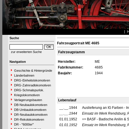
Suche
Fahrzeugportrait ME 4685
zur erweiterten Suche
Fahrzeugstamm
Hersteller:
ME
Navigation
Fabriknummer:
4685
Geschichte & Hintergründe
Baujahr:
1944
Länderbahnen
DRG-Einheitslokomotiven
DRG-Zahnradlokomotiven
DRG-Schmalspurlok.
Kriegslokomotiven
Verlagerungsbauten
Lebenslauf
DB-Neubaulokomotiven
__.__.1944
Auslieferung an IG Farben - I
DB-Umbaulokomotiven
__.__.1944
Einsatz im Werk Rendsburg, 
DR-Neubaulokomotiven
01.01.1952
=> BASF - Badische Anilin & S
DR-Rekolokomotiven
DR - "6000er"
01.01.1952
Einsatz im Werk Rendsburg, 