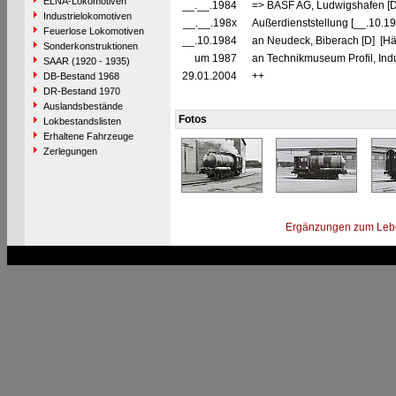
ELNA-Lokomotiven
__.__.1984
=> BASF AG, Ludwigshafen [
Industrielokomotiven
__.__.198x
Außerdienststellung [__.10.19
Feuerlose Lokomotiven
__.10.1984
an Neudeck, Biberach [D] [Hä
Sonderkonstruktionen
um 1987
an Technikmuseum Profil, Indu
SAAR (1920 - 1935)
29.01.2004
++
DB-Bestand 1968
DR-Bestand 1970
Auslandsbestände
Fotos
Lokbestandslisten
Erhaltene Fahrzeuge
Zerlegungen
Ergänzungen zum Leb