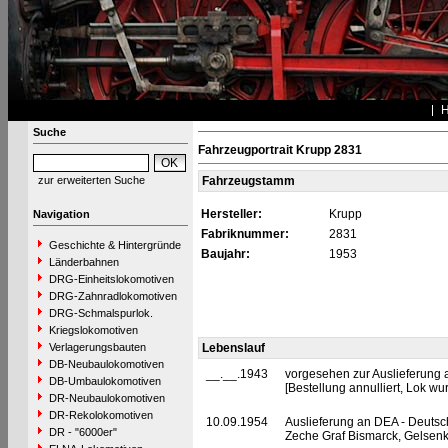
Suche
Fahrzeugportrait Krupp 2831
zur erweiterten Suche
Fahrzeugstamm
Hersteller:
Krupp
Navigation
Fabriknummer:
2831
Geschichte & Hintergründe
Baujahr:
1953
Länderbahnen
DRG-Einheitslokomotiven
DRG-Zahnradlokomotiven
DRG-Schmalspurlok.
Kriegslokomotiven
Verlagerungsbauten
Lebenslauf
DB-Neubaulokomotiven
__.__.1943
vorgesehen zur Auslieferung 
DB-Umbaulokomotiven
[Bestellung annulliert, Lok wu
DR-Neubaulokomotiven
DR-Rekolokomotiven
10.09.1954
Auslieferung an DEA - Deutsc
DR - "6000er"
Zeche Graf Bismarck, Gelsenk