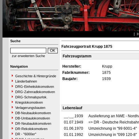
Suche
Fahrzeugportrait Krupp 1875
zur erweiterten Suche
Fahrzeugstamm
Hersteller:
Krupp
Navigation
Fabriknummer:
1875
Geschichte & Hintergründe
Baujahr:
1939
Länderbahnen
DRG-Einheitslokomotiven
DRG-Zahnradlokomotiven
DRG-Schmalspurlok.
Kriegslokomotiven
Verlagerungsbauten
Lebenslauf
DB-Neubaulokomotiven
__.__.1939
Auslieferung an NWE - Nordh
DB-Umbaulokomotiven
01.07.1949
=> DR - Deutsche Reichsbahn
DR-Neubaulokomotiven
01.06.1970
Umzeichnung in "99 6001-4"
DR-Rekolokomotiven
DR - "6000er"
01.01.1992
Umzeichnung in "099 120-8"