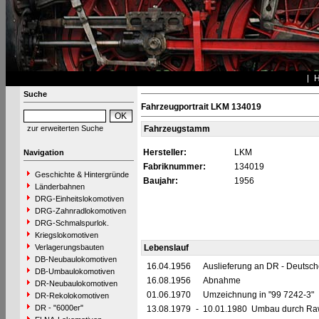
Suche
Fahrzeugportrait LKM 134019
zur erweiterten Suche
Fahrzeugstamm
Hersteller:
LKM
Navigation
Fabriknummer:
134019
Geschichte & Hintergründe
Baujahr:
1956
Länderbahnen
DRG-Einheitslokomotiven
DRG-Zahnradlokomotiven
DRG-Schmalspurlok.
Kriegslokomotiven
Verlagerungsbauten
Lebenslauf
DB-Neubaulokomotiven
16.04.1956
Auslieferung an DR - Deutsc
DB-Umbaulokomotiven
16.08.1956
Abnahme
DR-Neubaulokomotiven
01.06.1970
Umzeichnung in "99 7242-3"
DR-Rekolokomotiven
DR - "6000er"
13.08.1979
-
10.01.1980 Umbau durch Raw 