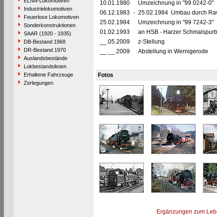
ELNA-Lokomotiven
10.01.1980
Umzeichnung in "99 0242-0"
Industrielokomotiven
06.12.1983
-
25.02.1984 Umbau durch Raw 
Feuerlose Lokomotiven
25.02.1984
Umzeichnung in "99 7242-3"
Sonderkonstruktionen
01.02.1993
an HSB - Harzer Schmalspur
SAAR (1920 - 1935)
__.05.2009
z-Stellung
DB-Bestand 1968
DR-Bestand 1970
__.__.2009
Abstellung in Wernigerode
Auslandsbestände
Lokbestandslisten
Erhaltene Fahrzeuge
Fotos
Zerlegungen
Ergänzungen zum Leb