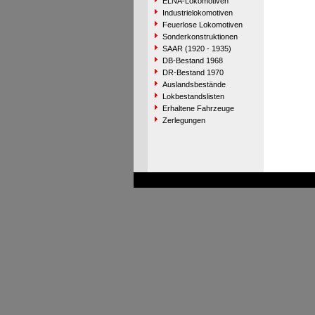
ELNA-Lokomotiven
Industrielokomotiven
Feuerlose Lokomotiven
Sonderkonstruktionen
SAAR (1920 - 1935)
DB-Bestand 1968
DR-Bestand 1970
Auslandsbestände
Lokbestandslisten
Erhaltene Fahrzeuge
Zerlegungen