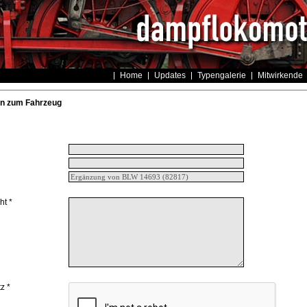
Home
Updates
Typengalerie
Mitwirkende
n zum Fahrzeug
ht *
z *