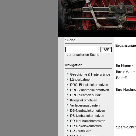
Suche
Ergänzunge
zur erweiterten Suche
Navigation
Ihr Name *
Ihre eMail *
Geschichte & Hintergründe
Betreff
Länderbahnen
DRG-Einheitslokomotiven
Ihre Nachric
DRG-Zahnradlokomotiven
DRG-Schmalspurlok.
Kriegslokomotiven
Verlagerungsbauten
DB-Neubaulokomotiven
DB-Umbaulokomotiven
DR-Neubaulokomotiven
DR-Rekolokomotiven
Spam-Schut
DR - "6000er"